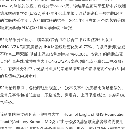
HbA1c)降低的效应，疗程介于24~52周。该结果在葡萄牙里斯本的欧洲
糖尿病研究学会(EASD)第47届年会上呈报，该结果来自一项为期24周
的试验的延伸期，该24周试验的结果于2011年6月在加州圣迭戈的美国
糖尿病学会(ADA)第71届科学会议上呈报。
52周结果分析显示，胰岛素(联合或不联合二甲双胍)基础上添加
ONGLYZA 5毫克患者的HbA1c基线后变化为-0.75%，而胰岛素(联合或
不联合二甲双胍)基础上添加安慰剂患者为-0.38%。安慰剂组的胰岛素
日均剂量基线后增幅也大于ONGLYZA 5毫克 (联合或不联合二甲双胍)
组。有效性分析中，安慰剂组胰岛素剂量增加能否影响这两个治疗组间
的差值幅度尚属未知。
52周治疗期间，各治疗组出现至少一次不良事件的患者比例是相似的。
最常见事件包括低血糖、尿路感染、鼻咽炎、上呼吸道感染、头痛和支
气管炎。
该研究的主要研究者--伯明翰大学、Heart of England NHS Foundation
Trust的Anthony Barnett, MD说："由于众多2型糖尿病患者最终需要用
胰岛素，若要采用某种化合物来控制血糖，那么，评估其能否与胰岛素