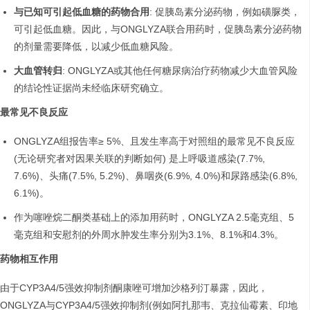
与已知可引起低血糖的药物合用
: 促胰岛素分泌药物，例如磺脲类，
可引起低血糖。因此，与ONGLYZA联合用药时，促胰岛素分泌药物
的剂量需要降低，以减少低血糖风险。
大血管转归
: ONGLYZA或其他任何糖尿病治疗药物减少大血管风险
的结论性证据尚未经临床研究确立。
最常见不良反应
ONGLYZA组报告率≥ 5%、且发生率高于对照组的最常见不良反应
(无论研究者对因果关联的判断如何) 是上呼吸道感染(7.7%,
7.6%)、头痛(7.5%, 5.2%)、鼻咽炎(6.9%, 4.0%)和尿路感染(6.8%,
6.1%)。
作为噻唑烷二酮类基础上的添加用药时，ONGLYZA 2.5毫克组、5
毫克组和安慰剂的外周水肿发生率分别为3.1%、8.1%和4.3%。
药物相互作用
由于CYP3A4/5强效抑制剂酮康唑可增加沙格列汀暴露，因此，
ONGLYZA与CYP3A4/5强效抑制剂(例如阿扎那韦、克拉仙霉素、印地