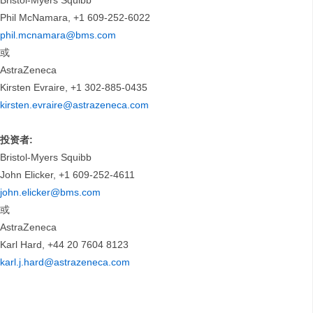
Bristol-Myers Squibb
Phil McNamara, +1 609-252-6022
phil.mcnamara@bms.com
或
AstraZeneca
Kirsten Evraire, +1 302-885-0435
kirsten.evraire@astrazeneca.com
投资者
:
Bristol-Myers Squibb
John Elicker, +1 609-252-4611
john.elicker@bms.com
或
AstraZeneca
Karl Hard, +44 20 7604 8123
karl.j.hard@astrazeneca.com