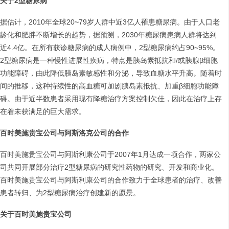
关于
2
型糖尿病
据估计，2010年全球20~79岁人群中近3亿人罹患糖尿病。由于人口老
龄化和肥胖不断增长的趋势，据预测，2030年糖尿病患病人群将达到
近4.4亿。在所有获诊糖尿病的成人病例中，2型糖尿病约占90~95%。
2型糖尿病是一种慢性进展性疾病，特点是胰岛素抵抗和/或胰腺β细胞
功能障碍，由此降低胰岛素敏感性和分泌，导致血糖水平升高。随着时
间的推移，这种持续性的高血糖可加剧胰岛素抵抗、加重β细胞功能障
碍。由于近半数患者采用现有降糖治疗方案控制欠佳，因此在治疗上存
在着未获满足的巨大需求。
百时美施贵宝公司与阿斯洛克公司的合作
百时美施贵宝公司与阿斯利康公司于2007年1月达成一项合作，两家公
司共同开展部分治疗2型糖尿病的研究性药物的研究、开发和商业化。
百时美施贵宝公司与阿斯利康公司的合作致力于全球患者的治疗、改善
患者转归、为2型糖尿病治疗创建新的愿景。
关于百时美施贵宝公司