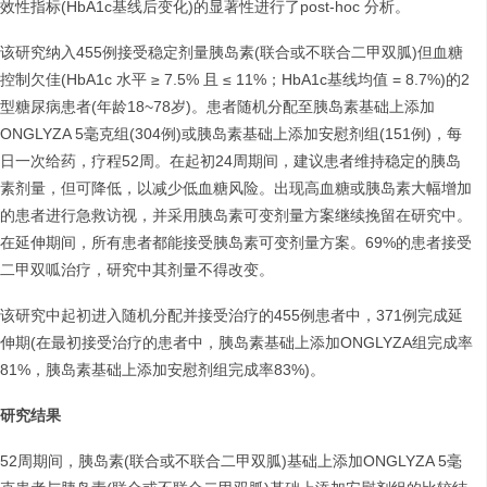
效性指标(HbA1c基线后变化)的显著性进行了post-hoc 分析。
该研究纳入455例接受稳定剂量胰岛素(联合或不联合二甲双胍)但血糖
控制欠佳(HbA1c 水平 ≥ 7.5% 且 ≤ 11%；HbA1c基线均值 = 8.7%)的2
型糖尿病患者(年龄18~78岁)。患者随机分配至胰岛素基础上添加
ONGLYZA 5毫克组(304例)或胰岛素基础上添加安慰剂组(151例)，每
日一次给药，疗程52周。在起初24周期间，建议患者维持稳定的胰岛
素剂量，但可降低，以减少低血糖风险。出现高血糖或胰岛素大幅增加
的患者进行急救访视，并采用胰岛素可变剂量方案继续挽留在研究中。
在延伸期间，所有患者都能接受胰岛素可变剂量方案。69%的患者接受
二甲双呱治疗，研究中其剂量不得改变。
该研究中起初进入随机分配并接受治疗的455例患者中，371例完成延
伸期(在最初接受治疗的患者中，胰岛素基础上添加ONGLYZA组完成率
81%，胰岛素基础上添加安慰剂组完成率83%)。
研究结果
52周期间，胰岛素(联合或不联合二甲双胍)基础上添加ONGLYZA 5毫