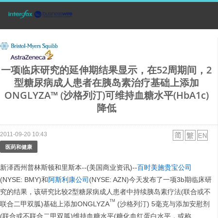
一项临床研究的延伸期结果显示，在52周期间，2
型糖尿病成人患者在胰岛素治疗基础上添加
ONGLYZA™ (沙格列汀)可维持血糖水平(HbA1c)
降低
2011-09-20 10:43
医药和健康
新泽西州普林斯顿和里斯本--(美国商业资讯)--
百时美施贵宝公司
(NYSE: BMY)和
阿斯利康公司
(NYSE: AZN)今天发布了一项3b期临床研
究的结果，该研究比较2型糖尿病成人患者中持续胰岛素疗法(联合或不
TM
联合二甲双胍)基础上添加ONGLYZA
(沙格列汀) 5毫克与添加安慰剂
(联合或不联合二甲双胍)维持血糖水平(糖化血红蛋白水平，或称