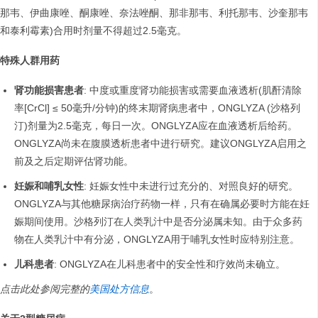
那韦、伊曲康唑、酮康唑、奈法唑酮、那非那韦、利托那韦、沙奎那韦
和泰利霉素)合用时剂量不得超过2.5毫克。
特殊人群用药
肾功能损害患者
: 中度或重度肾功能损害或需要血液透析(肌酐清除
率[CrCl] ≤ 50毫升/分钟)的终末期肾病患者中，ONGLYZA (沙格列
汀)剂量为2.5毫克，每日一次。ONGLYZA应在血液透析后给药。
ONGLYZA尚未在腹膜透析患者中进行研究。建议ONGLYZA启用之
前及之后定期评估肾功能。
妊娠和哺乳女性
: 妊娠女性中未进行过充分的、对照良好的研究。
ONGLYZA与其他糖尿病治疗药物一样，只有在确属必要时方能在妊
娠期间使用。沙格列汀在人类乳汁中是否分泌属未知。由于众多药
物在人类乳汁中有分泌，ONGLYZA用于哺乳女性时应特别注意。
儿科患者
: ONGLYZA在儿科患者中的安全性和疗效尚未确立。
点击此处参阅完整的
美国处方信息
。