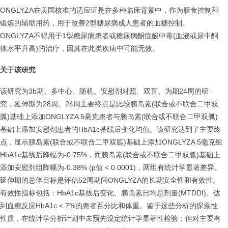
ONGLYZA在美国核准的适应证是在多种临床背景中，作为膳食控制和
锻炼的辅助用药，用于改善2型糖尿病成人患者的血糖控制。
ONGLYZA不得用于1型糖尿病患者或糖尿病酮症酸中毒(血液或尿中酮
体水平升高)的治疗，因其在此类疾病中可能无效。
关于该研究
该研究为3b期、多中心、随机、安慰剂对照、双盲、为期24周的研
究，延伸期为28周。24周主要终点是比较胰岛素(联合或不联合二甲双
胍)基础上添加ONGLYZA 5毫克患者与胰岛素(联合或不联合二甲双胍)
基础上添加安慰剂患者的HbA1c基线后变化均值。该研究达到了主要终
点，显示胰岛素(联合或不联合二甲双胍)基础上添加ONGLYZA 5毫克组
HbA1c基线后降幅为-0.75%，而胰岛素(联合或不联合二甲双胍)基础上
添加安慰剂组降幅为-0.38% (p值 < 0.0001)，两组有统计学显著差异。
延伸期的总体目标是评估52周期间ONGLYZA的长期安全性和有效性。
有效性指标包括：HbA1c基线后变化、胰岛素日均总剂量(MTDDI)、达
到血糖反应HbA1c < 7%的患者百分比和体重。鉴于这些分析的探索性
性质，在统计学分析计划中未预先设定统计学显著性检验；但对主要有