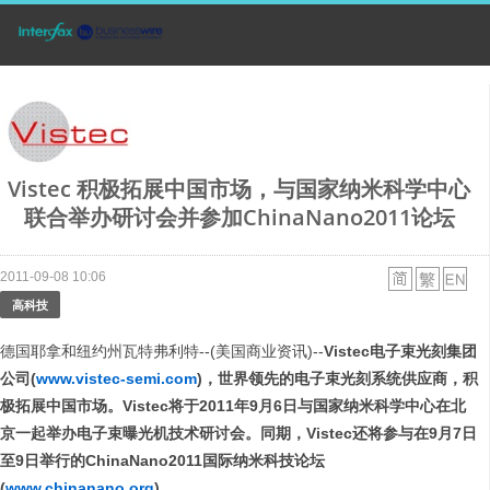
Vistec 积极拓展中国市场，与国家纳米科学中心
联合举办研讨会并参加ChinaNano2011论坛
2011-09-08 10:06
高科技
德国耶拿和纽约州瓦特弗利特--(美国商业资讯)--
Vistec
电子束光刻集团
公司
(
www.vistec-semi.com
)
，世界领先的电子束光刻系统供应商，积
极拓展中国市场。
Vistec
将于
2011
年
9
月
6
日
与国家纳米科学中心在北
京一起举办电子束曝光机技术研讨会。同期，
Vistec
还将参与在
9
月
7
日
至
9
日举行的
ChinaNano2011
国际纳米科技论坛
(
www.chinanano.org
)
。