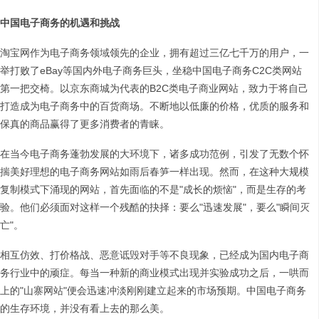
中国电子商务的机遇和挑战
淘宝网作为电子商务领域领先的企业，拥有超过三亿七千万的用户，一
举打败了eBay等国内外电子商务巨头，坐稳中国电子商务C2C类网站
第一把交椅。以京东商城为代表的B2C类电子商业网站，致力于将自己
打造成为电子商务中的百货商场。不断地以低廉的价格，优质的服务和
保真的商品赢得了更多消费者的青睐。
在当今电子商务蓬勃发展的大环境下，诸多成功范例，引发了无数个怀
揣美好理想的电子商务网站如雨后春笋一样出现。然而，在这种大规模
复制模式下涌现的网站，首先面临的不是"成长的烦恼"，而是生存的考
验。他们必须面对这样一个残酷的抉择：要么"迅速发展"，要么"瞬间灭
亡"。
相互仿效、打价格战、恶意诋毁对手等不良现象，已经成为国内电子商
务行业中的顽症。每当一种新的商业模式出现并实验成功之后，一哄而
上的"山寨网站"便会迅速冲淡刚刚建立起来的市场预期。中国电子商务
的生存环境，并没有看上去的那么美。