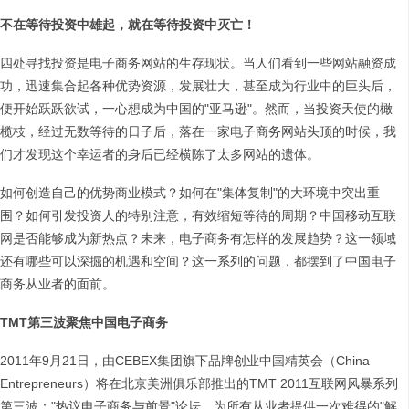
不在等待投资中雄起，就在等待投资中灭亡！
四处寻找投资是电子商务网站的生存现状。当人们看到一些网站融资成
功，迅速集合起各种优势资源，发展壮大，甚至成为行业中的巨头后，
便开始跃跃欲试，一心想成为中国的"亚马逊"。然而，当投资天使的橄
榄枝，经过无数等待的日子后，落在一家电子商务网站头顶的时候，我
们才发现这个幸运者的身后已经横陈了太多网站的遗体。
如何创造自己的优势商业模式？如何在"集体复制"的大环境中突出重
围？如何引发投资人的特别注意，有效缩短等待的周期？中国移动互联
网是否能够成为新热点？未来，电子商务有怎样的发展趋势？这一领域
还有哪些可以深掘的机遇和空间？这一系列的问题，都摆到了中国电子
商务从业者的面前。
TMT
第三波聚焦中国电子商务
2011年9月21日，由CEBEX集团旗下品牌创业中国精英会（China
Entrepreneurs）将在北京美洲俱乐部推出的TMT 2011互联网风暴系列
第三波："热议电子商务与前景"论坛，为所有从业者提供一次难得的"解