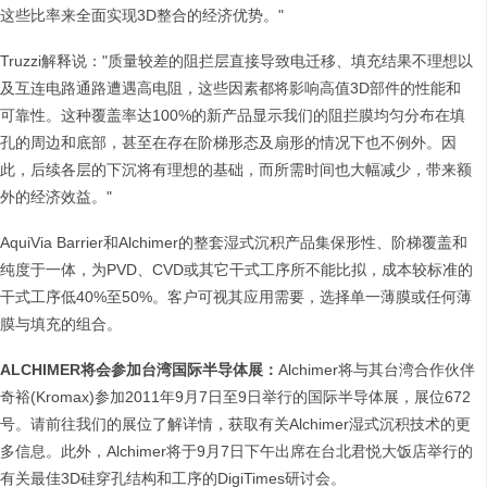
这些比率来全面实现3D整合的经济优势。"
Truzzi解释说："质量较差的阻拦层直接导致电迁移、填充结果不理想以
及互连电路通路遭遇高电阻，这些因素都将影响高值3D部件的性能和
可靠性。这种覆盖率达100%的新产品显示我们的阻拦膜均匀分布在填
孔的周边和底部，甚至在存在阶梯形态及扇形的情况下也不例外。因
此，后续各层的下沉将有理想的基础，而所需时间也大幅减少，带来额
外的经济效益。"
AquiVia Barrier和Alchimer的整套湿式沉积产品集保形性、阶梯覆盖和
纯度于一体，为PVD、CVD或其它干式工序所不能比拟，成本较标准的
干式工序低40%至50%。客户可视其应用需要，选择单一薄膜或任何薄
膜与填充的组合。
ALCHIMER
将会参加台湾国际半导体展：
Alchimer将与其台湾合作伙伴
奇裕(Kromax)参加2011年9月7日至9日举行的国际半导体展，展位672
号。请前往我们的展位了解详情，获取有关Alchimer湿式沉积技术的更
多信息。此外，Alchimer将于9月7日下午出席在台北君悦大饭店举行的
有关最佳3D硅穿孔结构和工序的DigiTimes研讨会。