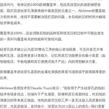
提供均匀、有保证的100%阶梯覆盖率，包括高深宽比的扇形侧壁表
面。阻拦层是硅穿孔薄膜堆栈中最底层的元素之一。Alchimer的覆盖能
力前所未有，使得不需要解决阻拦层的问题，令后续的沉积时间大幅缩
短并降低成本。
覆盖率达100%，还会消除后续的晶种层和填充沉积过程中可能会发生
的一系列与覆盖有关的性能和可靠性问题。
硅穿孔技术被公认为是3D整合工序的核心牵动因素，可允许多芯片堆
栈和互连。这是将更多计算能力、记忆和其它功能整合在极小装置（如
智能电话、平板电脑和其它便携式电子产品）内的理想解决方案。
阶梯覆盖率是硅穿孔底部的金属化薄膜的厚度与顶部或平面薄膜厚度的
比率。
Alchimer首席技术官Claudio Truzzi表示："现有用于产生硅穿孔的蚀刻
技术有很多优点，但倾向于产生扇形、阶梯和其它表面特征，对后续的
薄膜沉积带来真正挑战。传统的真空沉积工序一直无法放入高质量的阻
拦层，尤其是较深、直径较小、深宽比为10:1及以上的填孔--我们需要