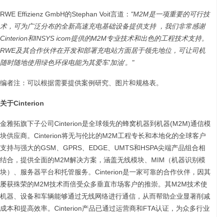
RWE Effizienz GmbH的Stephan Voit言道：
"M2M
是一项重要的可行技
术，可为广泛分布的全新高速充电基础设备提供支持
，我们非常感谢
Cinterion
和
INSYS icom
提供的
M2M
专业技术和出色的工程技术支持
。
RWE
及其合作伙伴在开发和部署充电站方面居于领先地位，可让司机
随时随地使用绿色环保电能为其爱车
'
加油
'
。
"
编者注：可以根据需要提供案例研究、图片和规格表。
关于
Cinterion
金雅拓旗下子公司Cinterion是全球领先的蜂窝机器到机器(M2M)通信模
块供应商。Cinterion将无与伦比的M2M工程专长和本地化的全球客户
支持与强大的GSM、GPRS、EDGE、UMTS和HSPA尖端产品组合相
结合，提供全面的M2M解决方案，涵盖无线模块、MIM（机器识别模
块）、服务器平台和托管服务。Cinterion是一家可靠的合作伙伴，因其
屡获殊荣的M2M技术而倍受众多垂直市场客户的推崇。其M2M技术使
机器、设备和车辆能够通过无线网络进行通信，从而帮助企业显著削减
成本和提高效率。Cinterion产品已通过运营商和FTA认证，为众多行业