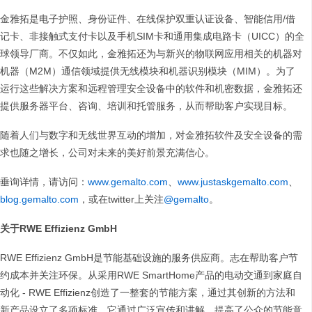
金雅拓是电子护照、身份证件、在线保护双重认证设备、智能信用/借
记卡、非接触式支付卡以及手机SIM卡和通用集成电路卡（UICC）的全
球领导厂商。不仅如此，金雅拓还为与新兴的物联网应用相关的机器对
机器（M2M）通信领域提供无线模块和机器识别模块（MIM）。为了
运行这些解决方案和远程管理安全设备中的软件和机密数据，金雅拓还
提供服务器平台、咨询、培训和托管服务，从而帮助客户实现目标。
随着人们与数字和无线世界互动的增加，对金雅拓软件及安全设备的需
求也随之增长，公司对未来的美好前景充满信心。
垂询详情，请访问：
www.gemalto.com
、
www.justaskgemalto.com
、
blog.gemalto.com
，或在twitter上关注
@gemalto
。
关于
RWE Effizienz GmbH
RWE Effizienz GmbH是节能基础设施的服务供应商。志在帮助客户节
约成本并关注环保。从采用RWE SmartHome产品的电动交通到家庭自
动化 - RWE Effizienz创造了一整套的节能方案，通过其创新的方法和
新产品设立了多项标准。它通过广泛宣传和讲解，提高了公众的节能意