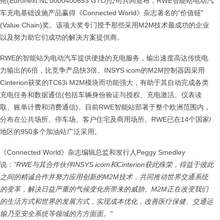
拓(Euronext NL 0000400653 GTO)公司共同宣布，RWE智能站电动汽
车充电基础设施产品赢得《Connected World》杂志著名的"价值链"
(Value Chain)奖。该项大奖专门授予那些采用M2M技术最成功的企业
以及努力助它们成功的解决方案提供商。
RWE的智能站为电动汽车提供便捷的充电服务，输出速度高达传统电
力输出的6倍，比竞争产品快3倍。INSYS icom的M2M控制器因采用
Cinterion获奖的TC63i M2M模块而功能强大，有助于其自动完成各类
充电任务和数据通信(包括车辆身份验证与授权、充电激活、仪表读
取、账单计费和消费通信)。目前RWE智能站部署于整个欧洲范围内，
分布在公共场所、停车场、客户住宅及商用场所。RWE已在14个国家/
地区的950多个加油站广泛采用。
《Connected World》杂志编辑总监和发行人Peggy Smedley
说：
"RWE
与其合作伙伴
INSYS icom
和
Cinterion
获此殊荣，得益于彼此
之间的精诚合作并努力应用创新的
M2M
技术，共同推动世界交通系统
的变革，解决日益严重的气候变化所带来的威胁。
M2M
正在改变我们
的生活方式和世界的发展方式，实现成本优化，改善医疗保健、交通运
输乃至安全系统等领域的方方面面。
"