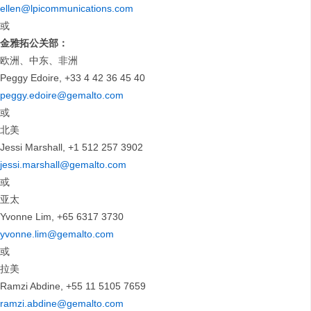
ellen@lpicommunications.com
或
金雅拓公关部：
欧洲、中东、非洲
Peggy Edoire, +33 4 42 36 45 40
peggy.edoire@gemalto.com
或
北美
Jessi Marshall, +1 512 257 3902
jessi.marshall@gemalto.com
或
亚太
Yvonne Lim, +65 6317 3730
yvonne.lim@gemalto.com
或
拉美
Ramzi Abdine, +55 11 5105 7659
ramzi.abdine@gemalto.com