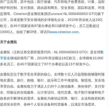
所广泛应用，其中包括：医疗保健、汽车和电子收费系统、计量、远程
维护和控制、支付系统、路由器和网关、安全系统、跟踪和追查、环境
监测等。Cinterion是金雅拓集团(Euronext NL 0000400653 GTO)旗下
公司，后者是数字安全领域的全球领先企业，2010年营业收入达19亿
欧元，在45个国家设有87家办事处和13家研发中心，员工总数超过
10000人。如欲了解详情，请访问
www.cinterion.com
。
关于金雅拓
金雅拓（泛欧证券交易所股票代码：NL 0000400653 GTO）是全球
数
字安全
领域的领导厂商，2010年营业额达19亿欧元，全球拥有10,000
多名员工。在45个国家设立了87个办事处以及13个研发中心。
金雅拓定位于数字安全革新的核心。全球数十亿人日益期盼能够随时随
地在通信、旅行、购物、银行、娱乐和工作中便捷地、愉悦地、安全地
享受自由。金雅拓致力于满足人们对个人移动服务、身份保护、支付安
全、经验证的在线服务、云计算访问、现代交通、电子医疗保健和电子
政务的不断增长的需求。金雅拓为移动运营商、银行、企业和政府机构
提供安全软件、各种个人安全设备和托管服务，以满足市场需求。