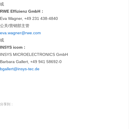
或
RWE Effizienz GmbH
：
Eva Wagner, +49 231 438-4840
公关/营销部主管
eva.wagner@rwe.com
或
INSYS icom
：
INSYS MICROELECTRONICS GmbH
Barbara Gallert, +49 941 58692-0
bgallert@insys-tec.de
分享到：