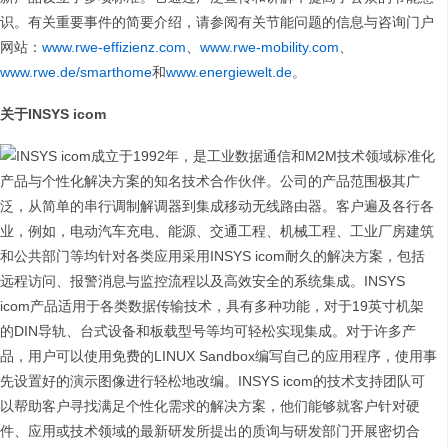
识。有关重要事件的简要介绍，请参阅有关节能问题的信息与咨询门户
网站：
www.rwe-effizienz.com
、
www.rwe-mobility.com
、
www.rwe.de/smarthome
和
www.energiewelt.de
。
关于
INSYS icom
INSYS icom成立于1992年，是工业数据通信和M2M技术领域标准化
产品与个性化解决方案的知名技术合作伙伴。公司的产品范围极其广
泛，从简单的串行调制解调器到集成移动无线路由器。客户遍及各行各
业，例如，电动汽车充电、能源、交通工程、机械工程、工业厂房建筑
和公共部门等均针对各类应用采用INSYS icom耐久的解决方案，包括
远程访问、报警消息与监控流程以及高效安全的系统集成。INSYS
icom产品适用于各类数据传输技术，具有多种功能，对于19英寸机架
的DIN导轨、台式设备和板载型号等均可轻松实现集成。对于许多产
品，用户可以使用免费的LINUX Sandbox编写自己的应用程序，使用事
先设置好的演示图像进行轻松地改编。INSYS icom的技术支持团队可
以帮助客户寻找满足个性化需求的解决方案，他们能够就客户针对硬
件、应用或技术领域的最新研发所提出的质询与研发部门开展密切合