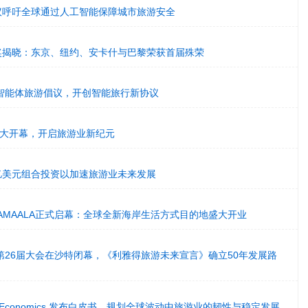
地倡议呼吁全球通过人工智能保障城市旅游安全
SE大奖揭晓：东京、纽约、安卡什与巴黎荣获首届殊荣
5推出智能体旅游倡议，开创智能旅行新协议
会盛大开幕，开启旅游业新纪元
30亿美元组合投资以加速旅游业未来发展
bal宣布AMAALA正式启幕：全球全新海岸生活方式目的地盛大开业
第26届大会在沙特闭幕，《利雅得旅游未来宣言》确立50年发展路
ford Economics 发布白皮书，规划全球波动中旅游业的韧性与稳定发展