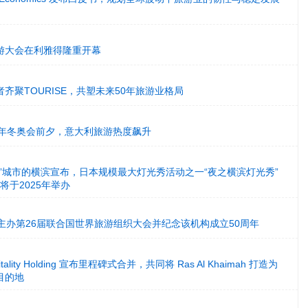
游大会在利雅得隆重开幕
齐聚TOURISE，共塑未来50年旅游业格局
026年冬奥会前夕，意大利旅游热度飙升
”城市的横滨宣布，日本规模最大灯光秀活动之一“夜之横滨灯光秀”
)确认将于2025年举办
主办第26届联合国世界旅游组织大会并纪念该机构成立50周年
spitality Holding 宣布里程碑式合并，共同将 Ras Al Khaimah 打造为
目的地