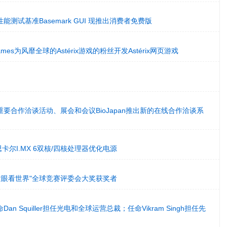
测试基准Basemark GUI 现推出消费者免费版
mes为风靡全球的Astérix游戏的粉丝开发Astérix网页游戏
要合作洽谈活动、展会和会议BioJapan推出新的在线合作洽谈系
思卡尔I.MX 6双核/四核处理器优化电源
"童眼看世界"全球竞赛评委会大奖获奖者
n Squiller担任光电和全球运营总裁；任命Vikram Singh担任先