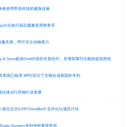
身者使用带高科技的健身设施
Hureau出任执行副总裁兼首席财务官
动物画像庆典，呼吁关注动物视力
ley & Sons延续Ovid内容的长期合约，并增加期刊文献的提前阅览
y集团宣布美国已核准 MPO尼古丁生物合成基因的专利
谋抗体治疗药物行业发展
北京2013年ChinaBio® 合作论坛项目讨论
on Endo-Surgery专利侵权案获胜诉