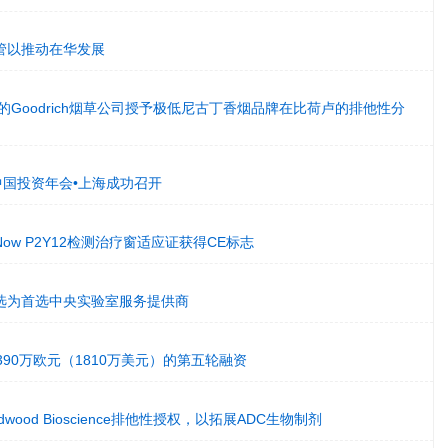
管以推动在华发展
 Group的Goodrich烟草公司授予极低尼古丁香烟品牌在比荷卢的排他性分
ture中国投资年会•上海成功召开
rifyNow P2Y12检测治疗窗适应证获得CE标志
选为首选中央实验室服务提供商
完成1390万欧元（1810万美元）的第五轮融资
ood Bioscience排他性授权，以拓展ADC生物制剂