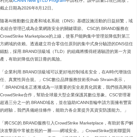
利完成
ICANN New gTLD Program
申請程序。該申請窗口現已開放，
截止日期為2026年8月12日。
隨著AI推動數位資產和域名系統（DNS）基礎設施活動的日益頻繁，域
名組合管理已成為企業網路安全的關鍵環節。 CSC的.BRAND服務在
CrowdStrike Marketplace的上線，使客戶能夠集中管理並降低對第三
方網域的依賴。透過建立符合零信任原則的集中式身分驗證的DNS信任
錨點，採用.BRAND頂級域（TLD）的組織將獲得經過驗證的第一方資
產，有助於降低仿冒註冊的風險。
「企業利用.BRAND頂級域可以更好地控制域名安全，在AI時代增強信
任、真實性與合規。」CSC數位品牌服務技術長Ihab Shraim表示，
「.BRAND域名正逐漸成為一項重要的安全差異化因素，我們很高興與
CrowdStrike合作，幫助全球最大型企業保護其數位形象。CSC管理著
超過三分之一的.BRAND域名，並在協助ICANN首輪申請方面擁有豐富
的經驗，我們具備絕佳條件，能助力各企業提升其資安防護能力。」
「將CSC的.BRAND服務引入CrowdStrike Marketplace，有助於客戶解
決攻擊面中常被忽視的一層——網域安全。」CrowdStrike技術聯盟與