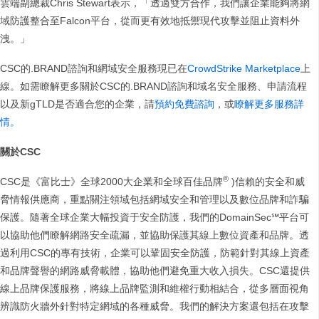
雲端副總裁Chris Stewart表示，「透過雙方合作，我們讓企業能夠將網
域防護整合至Falcon平台，從而更有效地抵禦現代攻擊並阻止資料外
洩。」
CSC的.BRAND諮詢和網域安全服務現已在
CrowdStrike Marketplace
上
線。如需瞭解更多關於CSC的.BRAND諮詢和域名安全服務、申請流程
以及新gTLD是否適合您的企業，請
預約免費諮詢
，或
瞭解更多服務詳
情。
關於CSC
®
CSC是《富比士》全球2000大企業和全球百佳品牌
)信賴的安全和威
脅情報供應商，重點關注領域包括網域安全和管理以及數位品牌和詐騙
保護。隨著全球企業大幅投資于安全防護，我們的DomainSec℠平台可
以協助他們瞭解網路安全疏漏，並協助保護其線上數位資產和品牌。透
過利用CSC的專有技術，企業可以鞏固安全防護，防範針對其線上資產
和品牌聲譽的網路威脅載體，協助他們避免重大收入損失。CSC還提供
線上品牌保護服務，將線上品牌監測和維權行動相結合，從多層面視角
辨識防火牆外針對特定網域的各種威脅。我們的解決方案還包括在攻擊