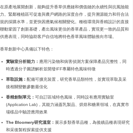
在原產地展開創新，能夠提升香草供應鏈和價值鏈的永續性與抗風險能
力。緊鄰種植區可促進與農戶網路的深度合作，提升溯源能力和符合法
規的採購水準，並更快因應氣候相關變化。種植環境與香精設計的直接
聯動鞏固了創新基礎，產出風味更佳的香草產品，實現更一致的品質和
供應表現，同時協助客戶自信地將特色香草風味體驗推向市場。
香草創新中心具備以下特色：
實驗室分析能力：
應用污染物和病害偵測方案保障產品完整性，同
時透過分子圖譜解析並開發IFF專屬特色風味特徵
萃取設施：
配備可擴充裝置，研究香草品類特性，並實現萃取及采
後相關變數參數最佳化
香精創制單元：
可自訂區域特色風味，同時設有應用實驗室
(Application Lab)，其能力涵蓋乳製品、烘焙和糖果領域，在真實市
場樣品中驗證應用效果
The Bloomery研究溫室：
展示多類香草品種，為後續品種表現研究
和采後製程探索提供支援