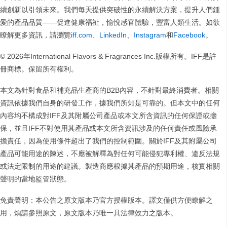
續創新以引領未來。我們每天提供突破性的永續解決方案，提升人們鍾
愛的產品品質——促進健康福祉，愉悅感官體驗，豐富人類生活。如欲
瞭解更多資訊，請瀏覽
iff.com
、
LinkedIn
、
Instagram
和
Facebook
。
© 2026年International Flavors & Fragrances Inc.版權所有。IFF是註
冊商標。保留所有權利。
本文為針對食品和補充品生產商的B2B內容，不針對最終消費者。相關
資訊依據我們自身的研發工作，據我們所知是可靠的。但本文中的任何
內容均不構成對IFF及其附屬公司產品或本文所含資訊的任何保證或擔
保，並且IFF不對使用其產品或本文所含資訊涉及的任何責任或風險承
擔責任，因為使用條件超出了我們的控制範圍。關於IFF及其附屬公司
產品可能用途的陳述，不應被解釋為對任何可能侵犯專利權、違反法規
或法定限制的用途的建議。製造商應根據其產品的預期用途，核實相關
聲明的當地監管狀態。
免責聲明：本公告之原文版本乃官方授權版本。譯文僅供方便瞭解之
用，煩請參照原文，原文版本乃唯一具法律效力之版本。