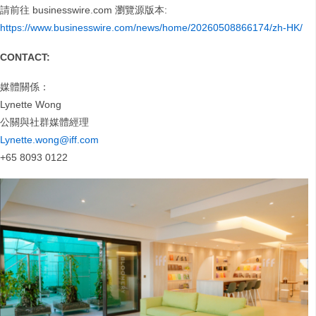
請前往 businesswire.com 瀏覽源版本:
https://www.businesswire.com/news/home/20260508866174/zh-HK/
CONTACT:
媒體關係：
Lynette Wong
公關與社群媒體經理
Lynette.wong@iff.com
+65 8093 0122