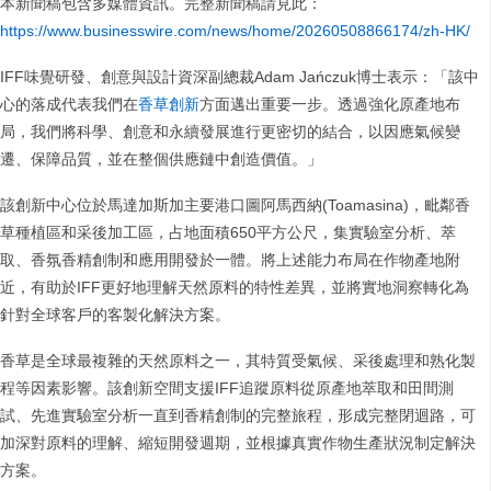
本新聞稿包含多媒體資訊。完整新聞稿請見此：
https://www.businesswire.com/news/home/20260508866174/zh-HK/
IFF味覺研發、創意與設計資深副總裁Adam Jańczuk博士表示：「該中
心的落成代表我們在
香草創新
方面邁出重要一步。透過強化原產地布
局，我們將科學、創意和永續發展進行更密切的結合，以因應氣候變
遷、保障品質，並在整個供應鏈中創造價值。」
該創新中心位於馬達加斯加主要港口圖阿馬西納(Toamasina)，毗鄰香
草種植區和采後加工區，占地面積650平方公尺，集實驗室分析、萃
取、香氛香精創制和應用開發於一體。將上述能力布局在作物產地附
近，有助於IFF更好地理解天然原料的特性差異，並將實地洞察轉化為
針對全球客戶的客製化解決方案。
香草是全球最複雜的天然原料之一，其特質受氣候、采後處理和熟化製
程等因素影響。該創新空間支援IFF追蹤原料從原產地萃取和田間測
試、先進實驗室分析一直到香精創制的完整旅程，形成完整閉迴路，可
加深對原料的理解、縮短開發週期，並根據真實作物生產狀況制定解決
方案。