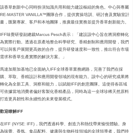
該香草創新中心同時扮演知識共用和能力建設樞紐的角色。中心與專屬
RE-MASTER VANILLA™團隊合作，提供實操培訓、研討會及實驗室計
畫，匯聚專家、客戶和本地團隊，推廣最佳實務並提升香草創新能力。
IFF味覺研發副總裁Marcus Pesch表示：「建設該中心旨在將洞察轉化
為實際行動。透過在原產地整合科學研究、香精創制和應用開發，我們
可以與客戶展開更高效的合作，提升研發速度和一致性，推出符合市場
需求和香草生產實際的解決方案。」
馬達加斯加基地已全面納入IFF全球香草業務網路，完善了我們在採
購、萃取、香精設計和應用開發領域的現有能力。該中心的研究成果將
轉化為全新工具、洞察和能力，以賦能IFF的創意團隊。這使得各區域
可依據當地消費者偏好客製化香精產品，同時為這一全球珍稀天然原料
打造更具韌性和永續性的未來發展模式。
歡迎瞭解IFF
在IFF (NYSE: IFF)，我們透過科學、創造力和熱忱帶來愉悅體驗。身
為味覺、香氛、食品配料、健康與生物科技領域的全球領導者，我們持