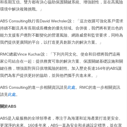
和長期互信。雙方都有決心協助保護關鍵系統、增強韌性，並在高風險
環境中解決複雜挑戰。」
ABS Consulting執行長David Wechsler說：「這次收購可強化客戶需求
持續不斷且具有長期成長機會的優先領域。合併後，我們將有更出色的
能力支援客戶應對不斷變化的營運風險、網路威脅和監管要求，同時為
我們提供更廣闊的平台，以打造更具創新力的解決方案。」
RMC總裁Vince Kuchar說：「下列共同文化、使命和目標將我們這兩
家公司結合在一起：提供務實可靠的解決方案、保護關鍵基礎設施和關
鍵任務，增強面對與日俱增風險的韌性。加入歷史長達164年的ABS讓
我們為客戶提供更好的協助，並與他們攜手共進未來。」
ABS Consulting的進一步相關資訊請見
此處
。RMC的進一步相關資訊
請見
此處
。
關於ABS
ABS是入級服務的全球領導者，專注于為海運和近海產業打造更安全、
更潔淨的未來。160多年來，ABS一直為安全和卓越設定標準，並在潔