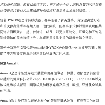
運動員的訓練、競賽和恢復方式，雙方攜手合作，能夠為我們的社群在
從備賽到比賽日乃至後續的每個階段打造更具互連性的體驗。
」
隨著HYROX在全球持續擴張，賽事吸引了菁英選手、資深健身愛好者
和首次參賽選手等各類人群，他們因統一的賽事形式和對運動表現的共
同追求而匯聚在一起。伴隨這一成長，對更加系統化、可量化和互連化
訓練體驗的需求持續上升，為運動員提供支援的新機會隨之湧現。
這份全新三年協議代表Amazfit和HYROX合作關係中的重要里程碑，彰
顯了雙方對於支援混合競速運動發展的共同承諾。
關於Amazfit
Amazfit是全球智慧穿戴式裝置和健身領導者，隸屬于總部位於荷蘭霍
林赫姆的健康科技公司Zepp Health (NYSE: ZEPP)。Zepp Health以分
散式組織模式營運，團隊成員和辦事處遍及美洲、歐洲、亞洲及全球其
他市場。
Amazfit致力於打造以運動為核心的智慧穿戴式裝置，宣導有目的的訓