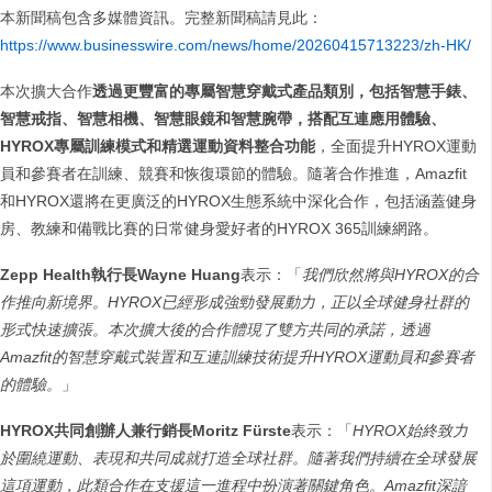
本新聞稿包含多媒體資訊。完整新聞稿請見此：
https://www.businesswire.com/news/home/20260415713223/zh-HK/
本次擴大合作
透過更豐富的專屬智慧穿戴式產品類別，包括智慧手錶、
智慧戒指、智慧相機、智慧眼鏡和智慧腕帶，搭配互連應用體驗、
HYROX專屬訓練模式和精選運動資料整合功能
，全面提升HYROX運動
員和參賽者在訓練、競賽和恢復環節的體驗。隨著合作推進，Amazfit
和HYROX還將在更廣泛的HYROX生態系統中深化合作，包括涵蓋健身
房、教練和備戰比賽的日常健身愛好者的HYROX 365訓練網路。
Zepp Health執行長Wayne Huang
表示：「
我們欣然將與HYROX的合
作推向新境界。HYROX已經形成強勁發展動力，正以全球健身社群的
形式快速擴張。本次擴大後的合作體現了雙方共同的承諾，透過
Amazfit的智慧穿戴式裝置和互連訓練技術提升HYROX運動員和參賽者
的體驗。
」
HYROX共同創辦人兼行銷長Moritz Fürste
表示：「
HYROX始終致力
於圍繞運動、表現和共同成就打造全球社群。隨著我們持續在全球發展
這項運動，此類合作在支援這一進程中扮演著關鍵角色。Amazfit深諳