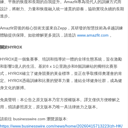
練、平衡的恢復和長期的自我提升。Amazfit專為現代人的訓練方式而
設計，將耐力、力量和恢復融入統一連貫的節奏，協助實現永續的長期
進步。
Amazfit背後的核心技術支援來自Zepp，其研發的智慧技術為卓越訓練
體驗提供保障。如欲瞭解更多資訊，請造訪
www.amazfit.com
。
關於HYROX
HYROX是一個集賽事、培訓和指導於一體的全球生態系統，旨在激勵
和影響1億人的生活。基於8 x 1公里跑步和8個訓練站的獨特比賽形
式，HYROX確立了健身競賽的黃金標準，並正在爭取獲得奧運會的肯
定。HYROX憑藉訓練和比賽的變革力量，連結全球健身社群，成為健
身文化的脈搏。
免責聲明：本公告之原文版本乃官方授權版本。譯文僅供方便瞭解之
用，煩請參照原文，原文版本乃唯一具法律效力之版本。
請前往 businesswire.com 瀏覽源版本:
https://www.businesswire.com/news/home/20260415713223/zh-HK/