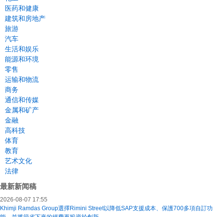
医药和健康
建筑和房地产
旅游
汽车
生活和娱乐
能源和环境
零售
运输和物流
商务
通信和传媒
金属和矿产
金融
高科技
体育
教育
艺术文化
法律
最新新闻稿
2026-08-07 17:55
Khimji Ramdas Group選擇Rimini Street以降低SAP支援成本、保護700多項自訂功
能，並將節省下來的經費再投資於創新