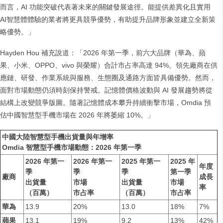
而言，AI 功能突破代表著未來的關鍵發展途徑。能提供差異化且實用
AI智慧體體驗的業者將更具競爭優勢，有助提升品牌形象並建立全新策
略優勢。」
Hayden Hou 補充說道：「2026 年第一季，前六大品牌（華為、蘋
果、小米、OPPO、vivo 與榮耀）合計市占率高達 94%。領先廠商在供
應鏈、研發、作業系統與服務、生態圈及通路方面皆具備優勢。然而，
面對市場動態仍須時刻保持警戒。記憶體價格波動與 AI 發展趨勢將從
結構上改變競爭版圖。隨著記憶體成本攀升持續衝擊市場，Omdia 預
估中國智慧型手機市場在 2026 年將萎縮 10%。」
中國大陸智慧型手機出貨量與年增率
Omdia 智慧型手機市場動態：2026 年第一季
2026 年第一
2026 年第一
2025 年第一
2025 年
年度
季
季
季
第一季
廠商
成長
出貨量
市場
出貨量
市場
率
（百萬）
市占率
（百萬）
市占率
華為
13.9
20%
13.0
18%
7%
蘋果
13.1
19%
9.2
13%
42%