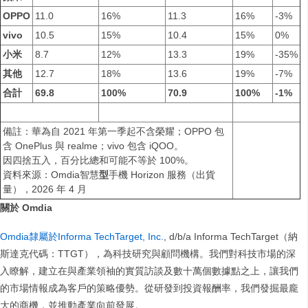
OPPO
11.0
16%
11.3
16%
-3%
vivo
10.5
15%
10.4
15%
0%
小米
8.7
12%
13.3
19%
-35%
其他
12.7
18%
13.6
19%
-7%
合計
69.8
100%
70.9
100%
-1%
備註：華為自 2021 年第一季起不含榮耀；OPPO 包
含 OnePlus 與 realme；vivo 包含 iQOO。
因四捨五入，百分比總和可能不等於 100%。
資料來源：Omdia智慧
型
手機 Horizon 服務（出貨
量），2026 年 4 月
關於 Omdia
Omdia隸屬於Informa TechTarget, Inc.
, d/b/a Informa TechTarget（納
斯達克代碼：TTGT），為科技研究與顧問機構。我們對科技市場的深
入瞭解，建立在與產業領袖的實質訪談及數十萬個數據點之上，讓我們
的市場情報成為客戶的策略優勢。從研發到投資報酬率，我們發掘最龐
大的商機，並推動產業向前發展。