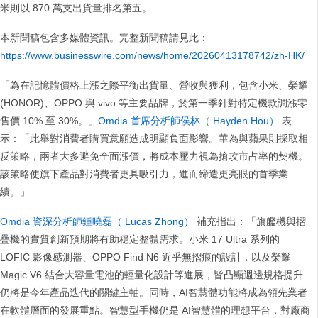
米則以 870 萬支出貨量排名第五。
本新聞稿包含多媒體資訊。完整新聞稿請見此：
https://www.businesswire.com/news/home/20260413178742/zh-HK/
「為在記憶體價格上漲之際平衡出貨量、營收與獲利，包含小米、榮耀
(HONOR)、OPPO 與 vivo 等主要品牌，於第一季針對特定機款調漲零
售價 10% 至 30%。」
Omdia 首席分析師侯林（ Hayden Hou）
表
示：「此舉對消費者購買意願造成明顯負面影響。華為與蘋果則採取相
反策略，兩者大多避免全面漲價，將成本壓力視為搶攻市占率的契機。
該策略使旗下產品對消費者更具吸引力，進而締造更亮眼的首季業
績。」
Omdia 資深分析師鍾曉磊（ Lucas Zhong）
補充指出：「旗艦機與摺
疊機的實質創新預期將有助穩定整體需求。小米 17 Ultra 系列的
LOFIC 影像感測器、OPPO Find N6 近乎無摺痕的設計，以及榮耀
Magic V6 結合大容量電池的輕量化設計等進展，皆凸顯週邊規格提升
仍將是今年產品迭代的關鍵主軸。同時，AI智慧體功能將成為領先業者
在軟體層面的發展重點。智慧型手機仍是 AI智慧體的理想平台，對廠商