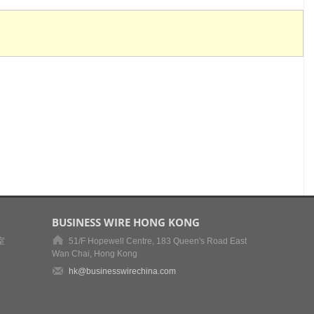
BUSINESS WIRE HONG KONG
室
51/F Hopewell Centre, 183 Queen's Road East
Wan Chai, Hong Kong
hk@businesswirechina.com