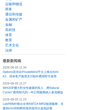
运输和物流
商务
通信和传媒
金属和矿产
金融
高科技
体育
教育
艺术文化
法律
最新新闻稿
2026-08-05 11:34
Options宣布在PrivateMind平台上推出Kimi
K3，現有客戶無需支付額外費用即可使用
2026-08-05 11:27
WHOOP擴大對女性健康的投入，將Natural
Cycles°應用程式的一年訂閱服務納入會員權益
2026-08-05 11:23
LabPMM®推出全球KMT2A MRD檢測服務，支
援Menin抑制劑研發與急性白血病診療