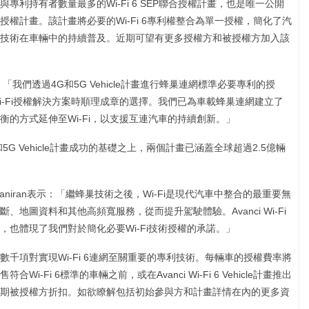
權計畫成為參與專利持有者數量最多的Wi-Fi 6 SEP聯合授權計畫，也是唯一公開
權計畫。該計畫將必要的Wi‑Fi 6專利權整合為單一授權，簡化了汽
技術在車輛中的持續普及。近期可望有更多授權方和被授權方加入該
hi表示：「我們透過4G和5G Vehicle計畫進行蜂巢連網標準必要專利的授
Wi‑Fi授權解決方案時順理成章的選擇。我們已為車載蜂巢連網建立了
的方式延伸至Wi‑Fi，以支援互連汽車的持續創新。」
i 4G和5G Vehicle計畫成功的基礎之上，兩個計畫已涵蓋全球超過2.5億輛
s Olaniran表示：「繼蜂巢技術之後，Wi‑Fi是現代汽車中整合的最重要無
地圖資料和其他高頻寬服務，從而提升駕駛體驗。Avanci Wi‑Fi
也體現了我們對於簡化必要Wi‑Fi技術授權的承諾。」
一授權，涵蓋數千項對實現Wi‑Fi 6連網至關重要的專利技術。每輛車的授權費率將
Fi 6標準的車輛之前，或在Avanci Wi-Fi 6 Vehicle計畫推出
期被授權方折扣。如欲瞭解包括初始參與方和計畫詳情在內的更多資