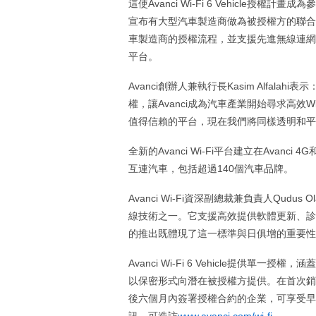
這使Avanci Wi-Fi 6 Vehicle授
宣布有大型汽車製造商做為被授權方的聯合授
車製造商的授權流程，並支援先進無線連網
平台。
Avanci創辦人兼執行長Kasim Alfala
權，讓Avanci成為汽車產業開始尋求高效
值得信賴的平台，現在我們將同樣透明和平衡
全新的Avanci Wi‑Fi平台建立在Avanc
互連汽車，包括超過140個汽車品牌。
Avanci Wi‑Fi資深副總裁兼負責人Qudu
線技術之一。它支援高效提供軟體更新、診斷、
的推出既體現了這一標準與日俱增的重要性，
Avanci Wi-Fi 6 Vehicle提供單
以保密形式向潛在被授權方提供。在首次銷售符合Wi‑
後六個月內簽署授權合約的企業，可享受早