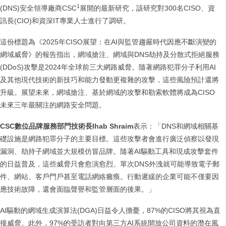
1
(DNS)安全領導廠商CSC
展開的最新研究，該研究對300名CISO、資
訊長(CIO)和資深IT專業人士進行了調研。
這份標題為《2025年CISO展望：在AI與監管趨嚴時代因應不斷演變的
網域威脅》的報告指出，網域搶注、網域與DNS劫持及分散式拒絕服務
(DDoS)攻擊是2024年全球前三大網路威脅。隨著網路犯罪分子利用AI
及其他現代技術的新技巧和能力發動更複雜的攻擊，這些風險預計還將
升級。展望未來，網域搶注、基於網域的攻擊和勒索軟體將成為CISO
未來三年最關注的網路安全問題。
CSC數位品牌服務部門技術長Ihab Shraim
表示：「DNS和網域相關基
礎設施是網路犯罪分子的主要目標。這些攻擊者會進行廣泛偵察以發現
漏洞、劫持子網域並大規模仿冒品牌。隨著AI驅動工具和現成攻擊套件
的日益普及，這些威脅只會愈演愈烈。單次DNS外洩就可能導致電子郵
件、網站、客戶門戶甚至電話網絡癱瘓。行動遲緩的企業可能不僅要因
應技術故障，還會面臨聲譽和監管層面的後果。」
AI驅動的網域生成演算法(DGA)日益令人擔憂，87%的CISO將其視為直
接威脅。此外，97%的受訪者對向第三方AI系統開放公司資料的潛在風