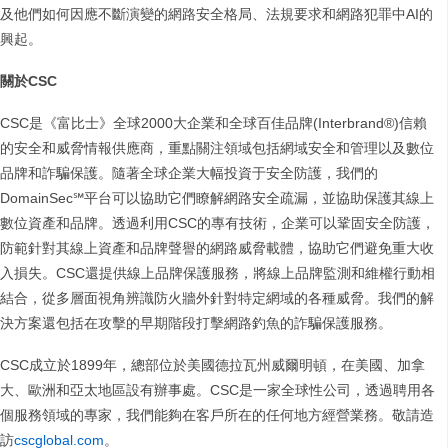
及他們如何因應不斷演變的網路安全格局、法規要求和網路犯罪中AI的
興起。
關於CSC
CSC是《富比士》全球2000大企業和全球百佳品牌(Interbrand®)信賴
的安全和威脅情報供應商，重點關注領域包括網域安全和管理以及數位
品牌和詐騙保護。隨著全球企業大幅投資于安全防護，我們的
DomainSec℠平台可以協助它們瞭解網路安全疏漏，並協助保護其線上
數位資產和品牌。透過利用CSC的專有技術，企業可以鞏固安全防護，
防範針對其線上資產和品牌聲譽的網路威脅載體，協助它們避免重大收
入損失。CSC還提供線上品牌保護服務，將線上品牌監測和維權行動相
結合，從多層面視角辨識防火牆外針對特定網域的各種威脅。我們的解
決方案還包括在攻擊的早期階段打擊網路釣魚的詐騙保護服務。
CSC成立於1899年，總部位於美國德拉瓦州威爾明頓，在美國、加拿
大、歐洲和亞太地區設有辦事處。CSC是一家全球性公司，透過聘用各
個服務領域的專家，我們能夠在客戶所在的任何地方經營業務。敬請造
訪
cscglobal.com
。