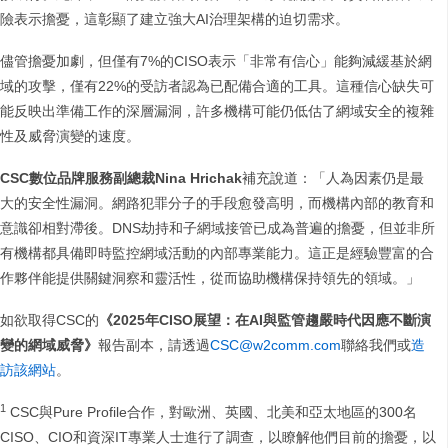
險表示擔憂，這彰顯了建立強大AI治理架構的迫切需求。
儘管擔憂加劇，但僅有7%的CISO表示「非常有信心」能夠減緩基於網
域的攻擊，僅有22%的受訪者認為已配備合適的工具。這種信心缺失可
能反映出準備工作的深層漏洞，許多機構可能仍低估了網域安全的複雜
性及威脅演變的速度。
CSC數位品牌服務副總裁Nina Hrichak
補充說道：「人為因素仍是最
大的安全性漏洞。網路犯罪分子的手段愈發高明，而機構內部的教育和
意識卻相對滯後。DNS劫持和子網域接管已成為普遍的擔憂，但並非所
有機構都具備即時監控網域活動的內部專業能力。這正是經驗豐富的合
作夥伴能提供關鍵洞察和靈活性，從而協助機構保持領先的領域。」
如欲取得CSC的
《2025年CISO展望：在AI與監管趨嚴時代因應不斷演
變的網域威脅》
報告副本，請透過
CSC@w2comm.com
聯絡我們或
造
訪該網站
。
1
CSC與Pure Profile合作，對歐洲、英國、北美和亞太地區的300名
CISO、CIO和資深IT專業人士進行了調查，以瞭解他們目前的擔憂，以