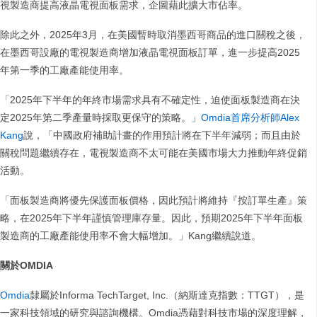
視製造商提高液晶電視面板需求，企圖藉此擴大市佔率。
除此之外，2025年3月，在美國暫時取消墨西哥商品的進口關稅之後，
在墨西哥設廠的電視製造商增加液晶電視面板訂單，進一步提高2025
年第一季的工廠產能使用率。
「2025年下半年的年終市場需求具有不確定性，迫使面板製造商在決
定2025年第二季產量時採取更保守的策略。」
Omdia首席分析師Alex
Kang
說，「中國政府補助計畫的作用預計將在下半年減弱；而且由於
關稅問題繼續存在，電視製造商不太可能在美國市場大力推動年終促銷
活動。
「面板製造商將優先保護面板價格，因此預計將維持『按訂單生產』策
略，在2025年下半年謹慎管理庫存量。因此，預期2025年下半年面板
製造商的工廠產能使用率不會大幅增加。」Kang繼續說道。
關於OMDIA
Omdia
隸屬於Informa TechTarget, Inc.（納斯達克指數：TTGT），是
一家科技領域的研究與諮詢機構。Omdia憑藉對科技市場的深度理解，