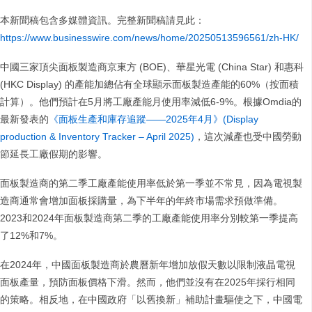
本新聞稿包含多媒體資訊。完整新聞稿請見此：
https://www.businesswire.com/news/home/20250513596561/zh-HK/
中國三家頂尖面板製造商京東方 (BOE)、華星光電 (China Star) 和惠科
(HKC Display) 的產能加總佔有全球顯示面板製造產能的60%（按面積
計算）。他們預計在5月將工廠產能月使用率減低6-9%。根據Omdia的
最新發表的
《面板生產和庫存追蹤——2025年4月》(Display
production & Inventory Tracker – April 2025)
，這次減產也受中國勞動
節延長工廠假期的影響。
面板製造商的第二季工廠產能使用率低於第一季並不常見，因為電視製
造商通常會增加面板採購量，為下半年的年終市場需求預做準備。
2023和2024年面板製造商第二季的工廠產能使用率分別較第一季提高
了12%和7%。
在2024年，中國面板製造商於農曆新年增加放假天數以限制液晶電視
面板產量，預防面板價格下滑。然而，他們並沒有在2025年採行相同
的策略。相反地，在中國政府「以舊換新」補助計畫驅使之下，中國電