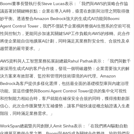
Boomi董事長暨執行長Steve Lucas表示：「我們與AWS的策略合作協
議簽署於關鍵轉折點：企業在導入AI時，亟需在創新與治理之間取得微
妙平衡。透過整合Amazon Bedrock強大的生成式AI功能與Boomi
Agent Control Tower，我們不僅賦予企業橫跨整個AI生態系的空前可視
性與控制力，更能同步加速其關鍵SAP工作負載向AWS的移轉。此合作
將使企業能自信地擴展AI計劃，同時滿足其業務對安全性、合規性及卓
越營運的嚴苛要求。」
AWS資料與人工智慧業務拓展副總裁Rahul Pathak表示：「我們與數千
家採用生成式AI的客戶合作後，發現一個明確趨勢：企業需要強大的解
決方案來有效部署、監控和管理跨技術環境的AI代理。Amazon
Bedrock為客戶提供多樣化選擇，包括最全面的基礎模型庫與內建治理
功能。當這些優勢與Boomi Agent Control Tower提供的集中化可視性
和控制能力相結合時，客戶就能在確保安全合規的同時，獲得推動創新
信心。此次合作匯聚雙方互補優勢，讓客戶能快速從概念驗證邁入生產
階段，同時滿足業務需求。」
WorkSpan總裁暨共同創辦人Amit Sinha表示：「在我們將AI驅動自動
化擴展至整個企業之際，Boomi與AWS成為關鍵合作夥伴，協助我們安