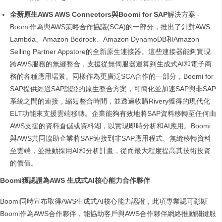
全新原生AWS AWS Connectors與Boomi for SAP
解決方案​ -
Boomi作為與AWS策略合作協議(SCA)的一部分，推出了針對AWS
Lambda、Amazon Bedrock、Amazon DynamoDB和Amazon
Selling Partner Appstore的全新原生連接器。這些連接器能夠實現
跨AWS服務的無縫整合，支援從無伺服器運算到生成式AI和電子商
務的各種應用場景。​同樣作為更廣泛SCA合作的一部分，Boomi for
SAP提供經過SAP認證的原生整合方案，可簡化並加速SAP與非SAP
系統之間的連接，縮短整合時間，並透過收購Rivery獲得的現代化
ELT功能來支援雲端移轉。企業能夠有效地將SAP資料移轉至任何由
AWS支援的資料倉儲或資料湖，以實現即時分析和AI應用。​Boomi
與AWS共同協助企業將SAP連接到非SAP應用程式、無縫移轉資料
至雲端，並推動採用AI和分析計畫，從而最大程度提高其技術投資
的價值。​
Boomi獲認證為AWS 生成式AI核心能力合作夥伴
​​Boomi同時宣布取得AWS生成式AI核心能力認證，此項專業認可彰顯
Boomi作為AWS合作夥伴，能協助客戶與AWS合作夥伴網絡推動關鍵服