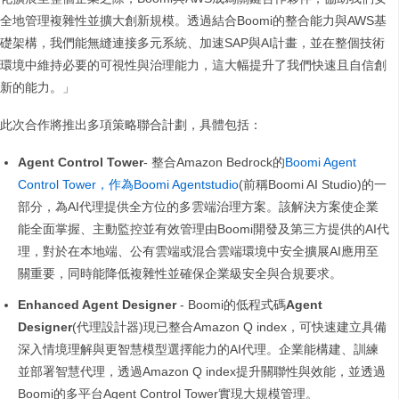
全地管理複雜性並擴大創新規模。透過結合Boomi的整合能力與AWS基
礎架構，我們能無縫連接多元系統、加速SAP與AI計畫，並在整個技術
環境中維持必要的可視性與治理能力，這大幅提升了我們快速且自信創
新的能力。」
此次合作將推出多項策略聯合計劃，具體包括：
Agent Control Tower
- 整合Amazon Bedrock的
Boomi Agent
Control Tower，作為Boomi Agentstudio
(前稱Boomi AI Studio)的一
部分，為AI代理提供全方位的多雲端治理方案。該解決方案使企業
能全面掌握、主動監控並有效管理由Boomi開發及第三方提供的AI代
理，對於在本地端、公有雲端或混合雲端環境中安全擴展AI應用至
關重要，同時能降低複雜性並確保企業級安全與合規要求。
Enhanced Agent Designer
- Boomi的低程式碼
Agent
Designer
(代理設計器)現已整合Amazon Q index​​，可快速建立具備
深入情境理解與更智慧模型選擇能力的AI代理。企業能構建、訓練
並部署智慧代理，透過Amazon Q index提升關聯性與效能，並透過
Boomi的多平台Agent Control Tower實現大規模管理。