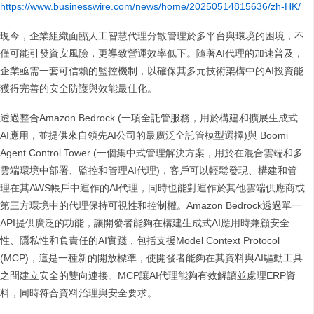
https://www.businesswire.com/news/home/20250514815636/zh-HK/
現今，企業組織面臨人工智慧代理分散管理於多平台與環境的困境，不
僅可能引發資安風險，更導致營運效率低下。隨著AI代理的加速普及，
企業亟需一套可信賴的監控機制，以確保其多元技術架構中的AI投資能
獲得完善的安全防護與效能最佳化。
透過整合​​Amazon Bedrock​​ (一項全託管服務，用於構建和擴展生成式
AI應用，並提供來自領先AI公司的最廣泛全託管模型選擇)與 ​​Boomi
Agent Control Tower​​ (一個集中式管理解決方案，用於在混合雲端和多
雲端環境中部署、監控和管理AI代理)，客戶可以輕鬆發現、構建和管
理在其AWS帳戶中運作的AI代理，同時也能對運作於其他雲端供應商或
第三方環境中的代理保持可視性和控制權。Amazon Bedrock​透過單一
API提供廣泛的功能，讓開發者能夠在構建生成式AI應用時兼顧安全
性、隱私性和負責任的AI實踐，包括支援​​Model Context Protocol
(MCP)​​，這是一種新的開放標準，使開發者能夠在其資料與AI驅動工具
之間建立安全的雙向連接。MCP讓AI代理能夠有效解讀並處理ERP資
料，同時符合資料治理與安全要求。