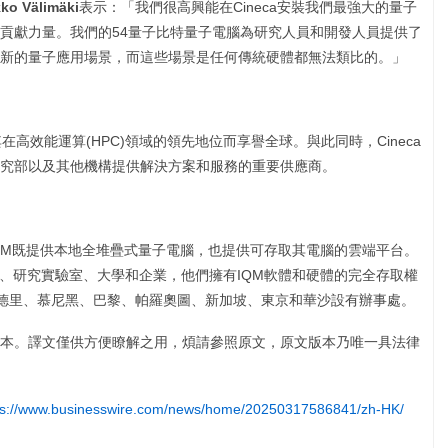
o Välimäki
表示：「我們很高興能在Cineca安裝我們最強大的量子
貢獻力量。我們的54量子比特量子電腦為研究人員和開發人員提供了
新的量子應用場景，而這些場景是任何傳統硬體都無法類比的。」
在高效能運算(HPC)領域的領先地位而享譽全球。與此同時，Cineca
究部以及其他機構提供解決方案和服務的重要供應商。
IQM既提供本地全堆疊式量子電腦，也提供可存取其電腦的雲端平台。
心、研究實驗室、大學和企業，他們擁有IQM軟體和硬體的完全存取權
、馬德里、慕尼黑、巴黎、帕羅奧圖、新加坡、東京和華沙設有辦事處。
本。譯文僅供方便瞭解之用，煩請參照原文，原文版本乃唯一具法律
ps://www.businesswire.com/news/home/20250317586841/zh-HK/