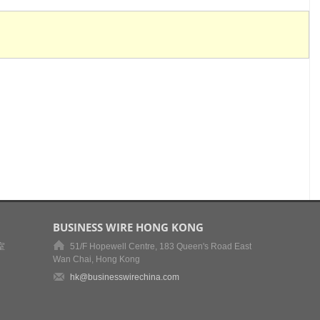
BUSINESS WIRE HONG KONG
室
51/F Hopewell Centre, 183 Queen's Road East
Wan Chai, Hong Kong
hk@businesswirechina.com