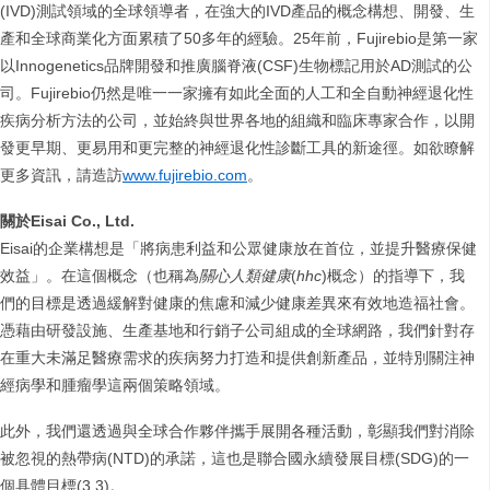
(IVD)測試領域的全球領導者，在強大的IVD產品的概念構想、開發、生
產和全球商業化方面累積了50多年的經驗。25年前，Fujirebio是第一家
以Innogenetics品牌開發和推廣腦脊液(CSF)生物標記用於AD測試的公
司。Fujirebio仍然是唯一一家擁有如此全面的人工和全自動神經退化性
疾病分析方法的公司，並始終與世界各地的組織和臨床專家合作，以開
發更早期、更易用和更完整的神經退化性診斷工具的新途徑。如欲瞭解
更多資訊，請造訪
www.fujirebio.com
。
關於Eisai Co., Ltd.
Eisai的企業構想是「將病患利益和公眾健康放在首位，並提升醫療保健
效益」。在這個概念（也稱為
關心人類健康
(
hhc
)概念）的指導下，我
們的目標是透過緩解對健康的焦慮和減少健康差異來有效地造福社會。
憑藉由研發設施、生產基地和行銷子公司組成的全球網路，我們針對存
在重大未滿足醫療需求的疾病努力打造和提供創新產品，並特別關注神
經病學和腫瘤學這兩個策略領域。
此外，我們還透過與全球合作夥伴攜手展開各種活動，彰顯我們對消除
被忽視的熱帶病(NTD)的承諾，這也是聯合國永續發展目標(SDG)的一
個具體目標(3.3)。