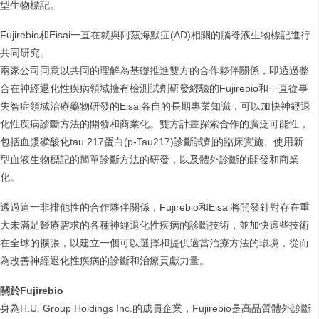
型生物標記。
Fujirebio和Eisai一直在就與阿茲海默症(AD)相關的腦脊液生物標記進行
共同研究。
兩家公司同意以共同的理解為基礎推進雙方的合作夥伴關係，即透過整
合在神經退化性疾病領域擁有檢測試劑研發經驗的Fujirebio和一直從事
失智症領域治療藥物研發的Eisai各自的長期專業知識，可以加快神經退
化性疾病診斷方法的開發和商業化。雙方計畫探索合作的廣泛可能性，
包括血漿磷酸化tau 217蛋白(p-Tau217)診斷試劑的臨床實施、使用新
型血液生物標記的簡單診斷方法的研發，以及體外診斷的開發和商業
化。
透過這一非排他性的合作夥伴關係，Fujirebio和Eisai將開發針對存在重
大未滿足醫療需求的各種神經退化性疾病的診斷技術，並加快這些技術
在全球的擴張，以建立一個可以選擇和提供適當治療方法的環境，從而
為改善神經退化性疾病的診斷和治療貢獻力量。
關於Fujirebio
身為H.U. Group Holdings Inc.的成員企業，Fujirebio是高品質體外診斷