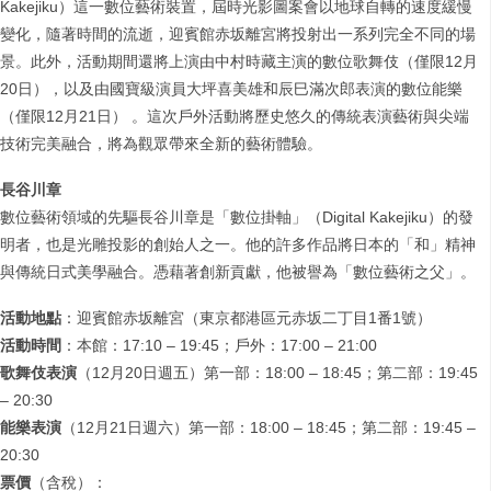
Kakejiku）這一數位藝術裝置，屆時光影圖案會以地球自轉的速度緩慢
變化，隨著時間的流逝，迎賓館赤坂離宮將投射出一系列完全不同的場
景。此外，活動期間還將上演由中村時藏主演的數位歌舞伎（僅限12月
20日），以及由國寶級演員大坪喜美雄和辰巳滿次郎表演的數位能樂
（僅限12月21日） 。這次戶外活動將歷史悠久的傳統表演藝術與尖端
技術完美融合，將為觀眾帶來全新的藝術體驗。
長谷川章
數位藝術領域的先驅長谷川章是「數位掛軸」（Digital Kakejiku）的發
明者，也是光雕投影的創始人之一。他的許多作品將日本的「和」精神
與傳統日式美學融合。憑藉著創新貢獻，他被譽為「數位藝術之父」。
活動地點
：迎賓館赤坂離宮（東京都港區元赤坂二丁目1番1號）
活動時間
：本館：17:10 – 19:45；戶外：17:00 – 21:00
歌舞伎表演
（12月20日週五）第一部：18:00 – 18:45；第二部：19:45
– 20:30
能樂表演
（12月21日週六）第一部：18:00 – 18:45；第二部：19:45 –
20:30
票價
（含稅）：