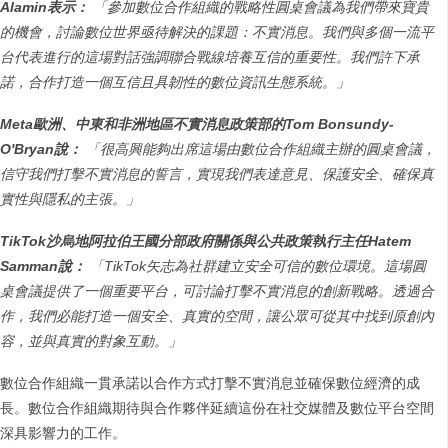
Alamin表示：
「參加數位合作組織的戰略性圓桌會議為我們帶來寶貴
的機會，討論數位世界亟待解決的課題：不實消息。我們與多個一流平
台代表進行的這場對話強調聯合戰線培養互信的重要性。我們許下承
諾，合作打造一個互信且具韌性的數位資訊生態系統。」
Meta歐洲、中東和非洲地區不實消息政策部的Tom Bonsundy-
O'Bryan說：
「很高興能夠出席這場由數位合作組織主辦的圓桌會議，
信守我們打擊不實消息的誓言，實現我們表達意見、保護安全、確保真
實性與隱私的主張。」
TikTok沙烏地阿拉伯王國分部政府關係與公共政策執行主任Hatem
Samman說：
「TikTok矢志為社群建立安全可信的數位環境。這場圓
桌會議提供了一個重要平台，可討論打擊不實消息的創新戰略。透過合
作，我們必能打造一個安全、真實的空間，讓公眾可從其中找到原創內
容，並與真實的對象互動。」
數位合作組織一貫承諾以合作方式打擊不實消息並確保數位經濟的成
長。數位合作組織期待與合作夥伴延續這份在社交媒體及數位平台空間
深具影響力的工作。