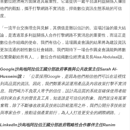
害數位經濟兩方面陳述其嚴重性。它還提供一處平台讓利益關係人彌合
他們的觀點，攜手打擊網路不實消息，捍衛數位資訊生態系統的可信
度。
「一流平台交換理念與見解，其價值是難以估計的。這場討論的最大結
論，是透過眾多利益關係人合作打擊網路不實消息的重要性，而這正是
數位合作組織的使命。我們有信心，這場圓桌會議的結果將為建設資訊
更加流通的韌性數位社會鋪路。我們期待下一場合作圓桌會議能夠將數
位繁榮獻給所有人。」數位合作組織數位經濟遠見長Alaa Abdulaal說。
Google沙烏地阿拉伯王國分部政府事務與公共政策主任Sarah Al-
Husseini說：
「公眾採用Google，是因為他們相信他們可以在這裡找
到高品質的資訊。因此，我們鄭重承諾運用產品及內容政策打擊不實消
息。我們竭力不負眾人寄予的信任，設計高品質的系統並確保使用者能
得到來自多方的聲音及工具，知道誰是可信任的對象。我們並沒有孤軍
奮戰，除了不斷修改政策及技術以防範濫用之外，我們公開分享技術並
與專家合作，推動這個產業前行，為人人打造更安全的網際網路。」
LinkedIn沙烏地阿拉伯王國分部政府戰略性合作夥伴主任Ranim