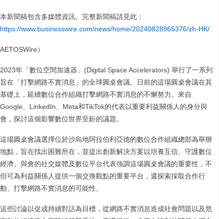
本新聞稿包含多媒體資訊。完整新聞稿請見此：
https://www.businesswire.com/news/home/20240828965376/zh-HK/
AETOSWire）
2023年「數位空間加速器」(Digital Space Accelerators) 舉行了一系列
旨在「打擊網路不實消息」的全球圓桌會議。日前的這場圓桌會議在其
基礎上，延續數位合作組織打擊網路不實消息的不懈努力。來自
Google、LinkedIn、Meta和TikTok的代表以重要利益關係人的身分與
會，探討這個影響數位世界至鉅的議題。
這場圓桌會議選擇位於沙烏地阿拉伯利亞德的數位合作組織總部為舉辦
地點，旨在找出困難所在，並提出創新解決方案以培養互信、守護數位
經濟。與會的社交媒體及數位平台代表強調這場圓桌會議的重要性，不
但可為利益關係人提供一個交換觀點的重要平台，還探索採取合作行
動、打擊網路不實消息的可能性。
這些討論以促成持續對話為目標，從網路不實消息造成社會問題以及危