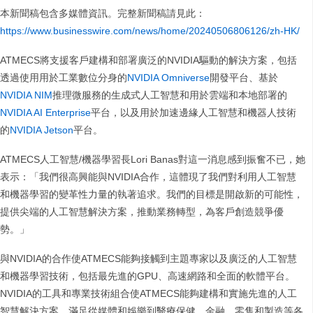
本新聞稿包含多媒體資訊。完整新聞稿請見此：
https://www.businesswire.com/news/home/20240506806126/zh-HK/
ATMECS將支援客戶建構和部署廣泛的NVIDIA驅動的解決方案，包括
透過使用用於工業數位分身的
NVIDIA Omniverse
開發平台、基於
NVIDIA NIM
推理微服務的生成式人工智慧和用於雲端和本地部署的
NVIDIA AI Enterprise
平台，以及用於加速邊緣人工智慧和機器人技術
的
NVIDIA Jetson
平台。
ATMECS人工智慧/機器學習長Lori Banas對這一消息感到振奮不已，她
表示：「我們很高興能與NVIDIA合作，這體現了我們對利用人工智慧
和機器學習的變革性力量的執著追求。我們的目標是開啟新的可能性，
提供尖端的人工智慧解決方案，推動業務轉型，為客戶創造競爭優
勢。」
與NVIDIA的合作使ATMECS能夠接觸到主題專家以及廣泛的人工智慧
和機器學習技術，包括最先進的GPU、高速網路和全面的軟體平台。
NVIDIA的工具和專業技術組合使ATMECS能夠建構和實施先進的人工
智慧解決方案，滿足從媒體和娛樂到醫療保健、金融、零售和製造等各