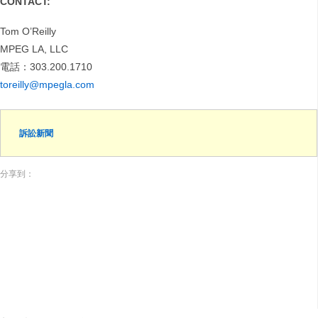
CONTACT:
Tom O’Reilly
MPEG LA, LLC
電話：303.200.1710
toreilly@mpegla.com
訴訟新聞
分享到：