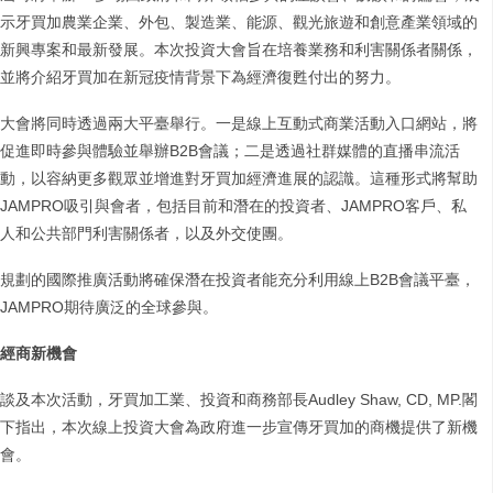
示牙買加農業企業、外包、製造業、能源、觀光旅遊和創意產業領域的
新興專案和最新發展。本次投資大會旨在培養業務和利害關係者關係，
並將介紹牙買加在新冠疫情背景下為經濟復甦付出的努力。
大會將同時透過兩大平臺舉行。一是線上互動式商業活動入口網站，將
促進即時參與體驗並舉辦B2B會議；二是透過社群媒體的直播串流活
動，以容納更多觀眾並增進對牙買加經濟進展的認識。這種形式將幫助
JAMPRO吸引與會者，包括目前和潛在的投資者、JAMPRO客戶、私
人和公共部門利害關係者，以及外交使團。
規劃的國際推廣活動將確保潛在投資者能充分利用線上B2B會議平臺，
JAMPRO期待廣泛的全球參與。
經商新機會
談及本次活動，牙買加工業、投資和商務部長Audley Shaw, CD, MP.閣
下指出，本次線上投資大會為政府進一步宣傳牙買加的商機提供了新機
會。