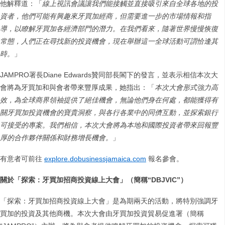
他解釋道：「
線上視訊會議讓我們能接觸並直接吸引來自全球各地的投
資者，他們可能有興趣來牙買加經商，但需要進一步的市場情報和指
導，以瞭解牙買加各經濟部門的潛力。在我們看來，隨著世界慢慢恢復
常態，人們正在尋找新的投資機會，現在舉辦這一全球活動可謂恰逢其
時。
」
JAMPRO署長Diane Edwards贊同部長閣下的發言，並表示相信本次大
會將為牙買加和與會者帶來豐厚成果，她指出：「
本次大會形式強力高
效，為全球商界領袖提供了絕佳機會，無論他們身在何處，都能獲得有
關牙買加投資機會的寶貴洞察，與各行各業中的同儕互動，並探索銀行
可接受的專案。我們相信，本次大會將為本地和國際投資者帶來回報豐
厚的合作夥伴關係和財務增長機會。
」
有意者可前往
explore.dobusinessjamaica.com
報名參會。
關於「探索：牙買加招商投資線上大會」（簡稱
“DBJVIC”
）
「探索：牙買加招商投資線上大會」是為期兩天的活動，將特別強調牙
買加的投資及其他商機。本次大會由牙買加投資貿易促進署（簡稱