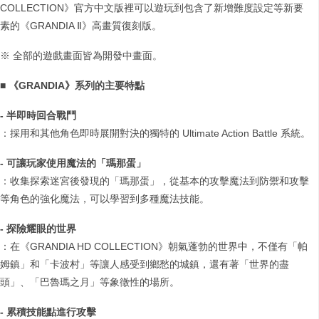
COLLECTION》官方中文版裡可以遊玩到包含了新增難度設定等新要
素的《GRANDIA Ⅱ》高畫質復刻版。
※ 全部的遊戲畫面皆為開發中畫面。
■
《
GRANDIA
》系列的主要特點
-
半即時回合戰鬥
：採用和其他角色即時展開對決的獨特的 Ultimate Action Battle 系統。
-
可讓玩家使用魔法的「瑪那蛋」
：收集探索迷宮後發現的「瑪那蛋」，從基本的攻擊魔法到防禦和攻擊
等角色的強化魔法，可以學習到多種魔法技能。
-
探險耀眼的世界
：在《GRANDIA HD COLLECTION》朝氣蓬勃的世界中，不僅有「帕
姆鎮」和「卡波村」等讓人感受到鄉愁的城鎮，還有著「世界的盡
頭」、「巴魯瑪之月」等象徵性的場所。
-
累積技能點進行攻擊