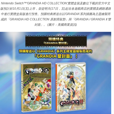
Nintendo Switch™'GRANDIA HD COLLECTION'實體盒裝及數位下載的官方中文
版預計於10月1日(五)上市，並從明天(17日，五)起在各遊戲商店的實體及網路通路
中進行實體盒裝版進行預售。預購特典將送出以'GRANDIA'系列插圖為主題繪製而
成的「GRANDIA HD COLLECTION 原創滑鼠墊」與「GRANDIA / GRANDIA Ⅱ 雙
封面」。 (圖片：美國商業資訊)