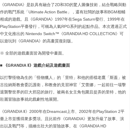
《GRANDIA》是款具有融合了2D和3D的驚人圖像技術，結合戰略與動
作的戰鬥系統「Ultimate Action Battle」，還有壯闊的故事和BGM相輔
相成的遊戲。且《GRANDIA》1997年在Sega Saturn發行、1999年在
PlayStation平臺發行，可稱為人氣RPG系列的起點作品。本次透過正式
中文化推出的 Nintendo Switch™《GRANDIA HD COLLECTION》可
以遊玩到《GRANDIA》的高畫質復刻版。
※ 全部的遊戲畫面皆為開發中畫面。
■
《
GRANDIA Ⅱ
》遊戲介紹及遊戲畫面
以打擊怪物為生的「怪物獵人」的「里特」和他的搭檔老鷹「斯蓋」被
古拉納斯教會委託護衛，和教會的見習神官「艾蕾娜」一起前往一場擊
退襲擊世界的巨大邪惡的旅行。被兩名女主角包圍且捉弄的里特，他的
壯麗冒險故事就此戲劇性地展開。
《GRANDIA Ⅱ》2000年在Dreamcast上市、2002年在PlayStation 2平
臺上市並獲得衆多獎項。且比前作《GRANDIA》更加升級了故事、演
出以及戰鬥等，描繪出壯大的冒險故事。在《GRANDIA HD