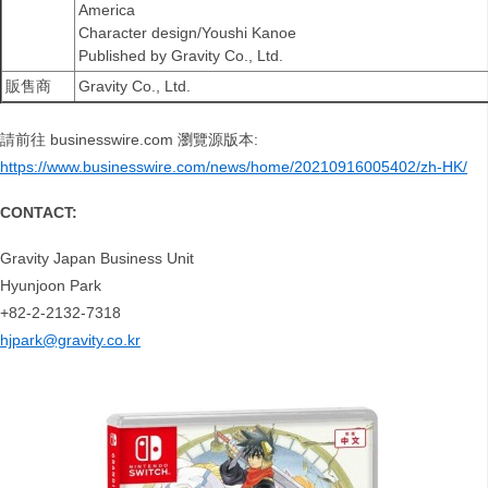
America
Character design/Youshi Kanoe
Published by Gravity Co., Ltd.
販售商
Gravity Co., Ltd.
請前往 businesswire.com 瀏覽源版本:
https://www.businesswire.com/news/home/20210916005402/zh-HK/
CONTACT:
Gravity Japan Business Unit
Hyunjoon Park
+82-2-2132-7318
hjpark@gravity.co.kr