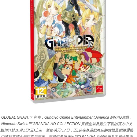
GLOBAL GRAVITY 宣布，GungHo Online Entertainment America 的RPG遊戲，
Nintendo Switch™'GRANDIA HD COLLECTION'實體盒裝及數位下載的官方中文
版預計於10月1日(五)上市，並從明天(17日，五)起在各遊戲商店的實體及網路通路
中進行實體盒裝版進行預售。預購特典將送出以'GRANDIA'系列插圖為主題繪製而