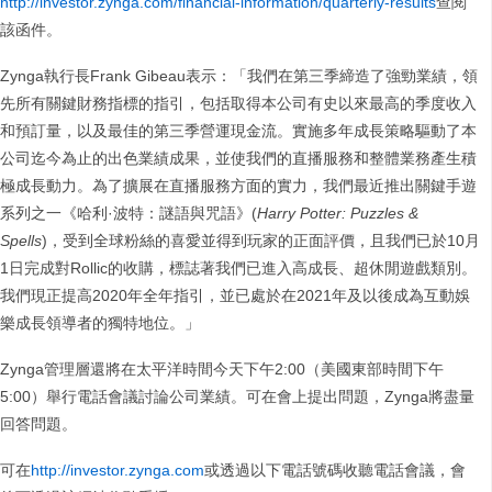
http://investor.zynga.com/financial-information/quarterly-results
查閱
該函件。
Zynga執行長Frank Gibeau表示：「我們在第三季締造了強勁業績，領
先所有關鍵財務指標的指引，包括取得本公司有史以來最高的季度收入
和預訂量，以及最佳的第三季營運現金流。實施多年成長策略驅動了本
公司迄今為止的出色業績成果，並使我們的直播服務和整體業務產生積
極成長動力。為了擴展在直播服務方面的實力，我們最近推出關鍵手遊
系列之一《哈利·波特：謎語與咒語》(
Harry Potter: Puzzles &
Spells
)，受到全球粉絲的喜愛並得到玩家的正面評價，且我們已於10月
1日完成對Rollic的收購，標誌著我們已進入高成長、超休閒遊戲類別。
我們現正提高2020年全年指引，並已處於在2021年及以後成為互動娛
樂成長領導者的獨特地位。」
Zynga管理層還將在太平洋時間今天下午2:00（美國東部時間下午
5:00）舉行電話會議討論公司業績。可在會上提出問題，Zynga將盡量
回答問題。
可在
http://investor.zynga.com
或透過以下電話號碼收聽電話會議，會