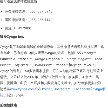
後可透過該網站收聽重播：
免費撥接號碼：(800) 537-0745
國際撥接號碼：(253) 237-1142
會議ID：4979891
關於
Zynga Inc.
Zynga是互動娛樂領域的全球領導者，其使命是透過遊戲連接世界。迄
今為止，已有超過10億人玩過Zynga的遊戲，包括
CSR Racing™
、
Empires & Puzzles™
、
Merge Dragons!™
、
Merge Magic!™
、
Toon
Blast™
、
Toy Blast™
、
Words With Friends™
和
Zynga Poker™
。
Zynga的遊戲在150多個國家提供，可在全球的社群平臺和行動裝置上
暢玩。公司成立於2007年，總部位於舊金山，在美國、加拿大、英
國、愛爾蘭、印度、土耳其和芬蘭設有分支機搆。如欲瞭解更多資訊，
請造訪
www.zynga.com
或在
Twitter
、
Instagram
、
Facebook
或
Zynga網
誌
上關注Zynga。
前瞻性陳述