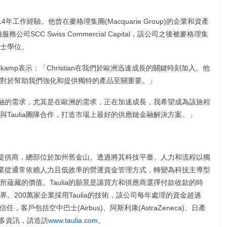
業的14年工作經驗。他曾在麥格理集團(Macquarie Group)的企業和資產
SCC Swiss Commercial Capital，該公司之後被麥格理集
碩士學位。
eskamp表示：「Christian在我們於歐洲迅速成長的關鍵時刻加入。他
對於幫助我們強化和提供獨特的產品至關重要。」
「對供應鏈金融的需求，尤其是在歐洲的需求，正在加速成長，我希望成為該旅程
Taulia團隊合作，打造市場上最好的供應鏈金融解決方案。」
提供商，總部位於加州舊金山。透過將其科技平臺、人力和流程以獨
助企業從通常依賴人力且低效率的營運資金管理方式，轉變為科技主導型
蘊藏的價值。Taulia的願景是讓買方和供應商選擇付款收款的時
。200萬家企業採用Taulia的技術，該公司每年處理的資金超過
任，客戶包括空中巴士(Airbus)、阿斯利康(AstraZeneca)、日產
瞭解更多資訊，請造訪
www.taulia.com
。