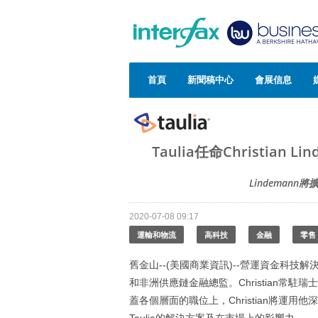
首頁
新聞稿中心
會展信息
Taulia任命Christia
Lindeman
2020-07-08 09:17
運輸和物流
高科技
金融
零售
舊金山--(美國商業資訊)--營運資金科技解
和非洲供應鏈金融總監。Christian
蓋各個層面的職位上，Christian將運