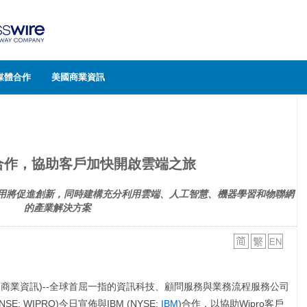
媒體合作
美國商業資訊
BM合作，協助客戶加快開啟雲端之旅
在班加羅爾的啟用將促進創新，同時建構充分利用雲端、人工智慧、機器學習和物聯網
的產業解決方案
國商業資訊)--全球首屈一指的資訊科技、顧問服務與業務流程服務公司
685, NSE: WIPRO)今日宣佈與IBM (NYSE:
IBM
)合作，以協助Wipro客戶