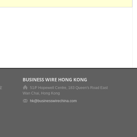
BUSINESS WIRE HONG KONG
室
51/F Hopewell Centre, 183 Queen's Road East
Wan Chai, Hong Kong
hk@businesswirechina.com