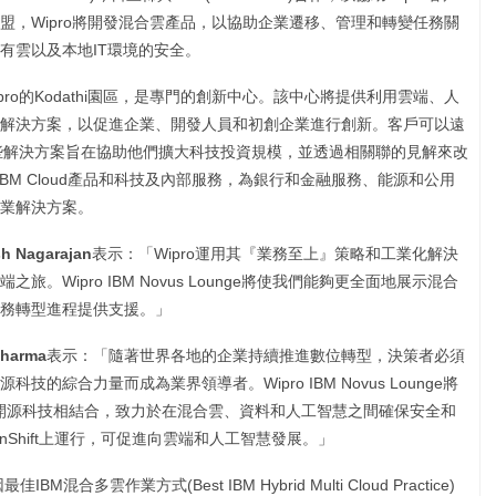
盟，Wipro將開發混合雲產品，以協助企業遷移、管理和轉變任務關
有雲以及本地IT環境的安全。
pro的Kodathi園區，是專門的創新中心。該中心將提供利用雲端、人
解決方案，以促進企業、開發人員和初創企業進行創新。客戶可以遠
案，這些解決方案旨在協助他們擴大科技投資規模，並透過相關聯的見解來改
IBM Cloud產品和科技及內部服務，為銀行和金融服務、能源和公用
業解決方案。
h Nagarajan
表示：「Wipro運用其『業務至上』策略和工業化解決
Wipro IBM Novus Lounge將使我們能夠更全面地展示混合
務轉型進程提供支援。」
Sharma
表示：「隨著世界各地的企業持續推進數位轉型，決策者必須
綜合力量而成為業界領導者。Wipro IBM Novus Lounge將
M的開源科技相結合，致力於在混合雲、資料和人工智慧之間確保安全和
penShift上運行，可促進向雲端和人工智慧發展。」
最佳IBM混合多雲作業方式(Best IBM Hybrid Multi Cloud Practice)