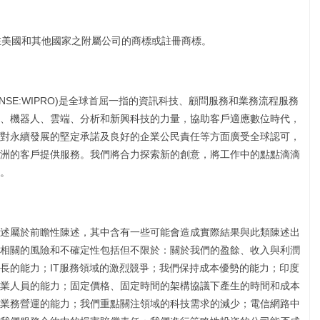
 Inc.或其在美國和其他國家之附屬公司的商標或註冊商標。
E:507685, NSE:WIPRO)是全球首屈一指的資訊科技、顧問服務和業務流程服務
、機器人、雲端、分析和新興科技的力量，協助客戶適應數位時代，
對永續發展的堅定承諾及良好的企業公民責任等方面廣受全球認可，
六大洲的客戶提供服務。我們將合力探索新的創意，將工作中的點點滴滴
。
述屬於前瞻性陳述，其中含有一些可能會造成實際結果與此類陳述出
相關的風險和不確定性包括但不限於：關於我們的盈餘、收入與利潤
長的能力；IT服務領域的激烈競爭；我們保持成本優勢的能力；印度
業人員的能力；固定價格、固定時間的架構協議下產生的時間和成本
業務營運的能力；我們重點關注領域的科技需求的減少；電信網路中