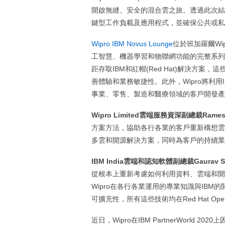
開啟無縫、安全的混合雲之旅。透過此次結
鍵型工作負載及應用程式，並確保公共或私
Wipro IBM Novus Lounge
位於班加羅爾Wi
工智慧、機器學習和物聯網功能的完整系列
距存取IBM和紅帽(Red Hat)解決方
善體驗和業務敏捷性。此外，Wipro將利用
事業、零售、製造和醫療領域的客戶開發產
Wipro Limited
雲端服務資深副總裁
Rames
方案方法，協助各行各業的客戶重新構想雲端之旅。
多雲和開源解決方案，同時為客戶的持續業
IBM India
雲端和認知軟體副總裁
Gaurav 
從根本上重新考慮如何利用資料、雲端和開源科技的
Wipro在各行各業運用的專業知識與IB
可擴充性，所有這些技術均在Red Hat O
近日，Wipro在IBM PartnerWorld 2020上因