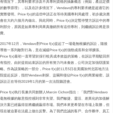
有情況下，其專利要求涉及不具專利資格的抽象概念（例如，產品定價
的數學原理），以及在許多情況下，Vendavo的專利要求總是超過它的
實際發明。Price f(x)的這些申請正在等待美國專利局處理，初步裁決應
會在大約六個月內做出。與此同時，Price f(x)決定暫停雙方訴訟中的專
利部分，原因是如果專利局果真撤銷所有這些專利，則繼續訴訟將是浪
費。
2017年12月，Vendavo對Price f(x)提起了一場毫無根據的訴訟，隨後
導致一系列敵對行為，意在減緩Price f(x)的強勁成長和全球擴張。
Price f(x)最初一直寄望於採行較具成本效益的策略，在訴訟早期駁回所
有指控。由於提前結束訴訟的所有努力均未奏效，公司決定加強辯護策
略。作為該策略的一部分，Price f(x)於11月5日在美國加州北區地方法
院提起反訴，指控Vendavo刺探、盜竊和侵佔Price f(x)的商業秘密。該
訴訟正在等待2019年1月的第一次法院聽證會。
Price f(x)執行長兼共同創辦人Marcin Cichon指出：「我們對Vendavo
毫無根據的敵意指控感到非常失望。我們敏捷、靈活、差異化的加值解
決方案已經贏得並將繼續贏得市場。我們本來更希望在市場上取勝，但
現在被迫要在法庭上做出反擊。為了我們忠誠的客戶、合作夥伴、員工