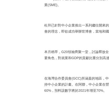
業(SME)。
杜拜已針對中小企業推出一系列繼往開來的
會的理念，即欲成功舉辦世博會，當地和國
本月稍早，G20領袖齊聚一堂，討論釋放
要角色，對就業和GDP的貢獻比重分別高達4
在海灣合作委員會(GCC)所涵蓋的地區
持中小企業的計畫。在阿聯，中小企業在營運
60%，預料該數字將於2021年增至70%。