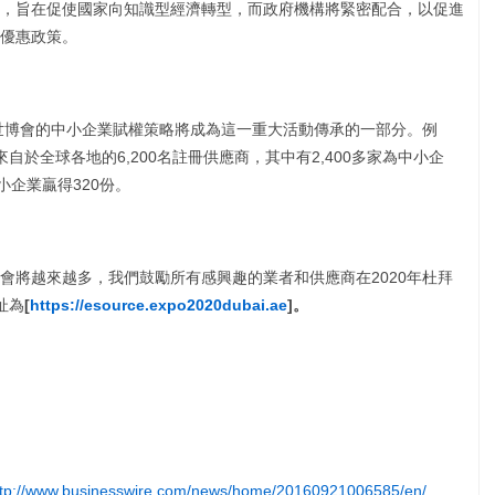
，旨在促使國家向知識型經濟轉型，而政府機構將緊密配合，以促進
優惠政策。
拜世博會的中小企業賦權策略將成為這一重大活動傳承的一部分。例
有來自於全球各地的6,200名註冊供應商，其中有2,400多家為中小企
小企業贏得320份。
會將越來越多，我們鼓勵所有感興趣的業者和供應商在2020年杜拜
址為
[
https://esource.expo2020dubai.ae
]
。
ttp://www.businesswire.com/news/home/20160921006585/en/