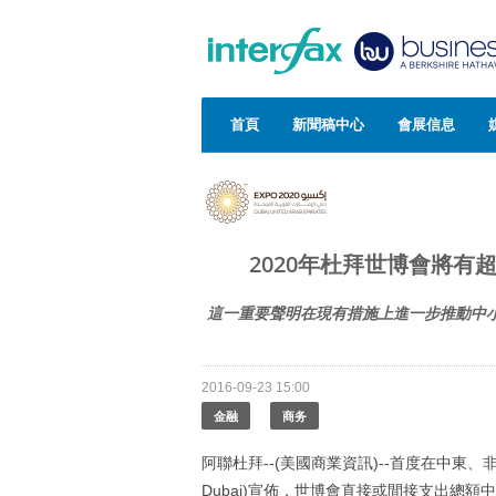
首頁
新聞稿中心
會展信息
2020年杜拜世博會將有
這一重要聲明在現有措施上進一步推動中小
2016-09-23 15:00
金融
商务
阿聯杜拜--(美國商業資訊)--首度在中東、
Dubai)宣佈，世博會直接或間接支出總額