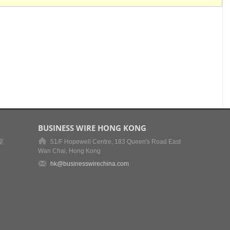
BUSINESS WIRE HONG KONG
室
51/F Hopewell Centre, 183 Queen's Road East
Wan Chai, Hong Kong
hk@businesswirechina.com