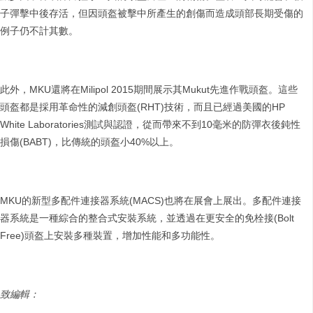
子彈擊中後存活，但因頭盔被擊中所產生的創傷而造成頭部長期受傷的
例子仍不計其數。
此外，MKU還將在Milipol 2015期間展示其Mukut先進作戰頭盔。這些
頭盔都是採用革命性的減創頭盔(RHT)技術，而且已經過美國的HP
White Laboratories測試與認證，從而帶來不到10毫米的防彈衣後鈍性
損傷(BABT)，比傳統的頭盔小40%以上。
MKU的新型多配件連接器系統(MACS)也將在展會上展出。多配件連接
器系統是一種綜合的整合式安裝系統，並透過在更安全的免栓接(Bolt
Free)頭盔上安裝多種裝置，增加性能和多功能性。
致編輯：