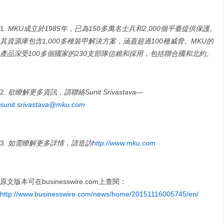
MKU
成立於
1985
年，已為
150
多萬名士兵和
2,000
個平臺提供保護。
其資源庫包含
1,000
多種裝甲解決方案，涵蓋超過
100
種威脅。
MKU
的
產品深受
100
多個國家的
230
支部隊信賴和採用，包括聯合國和北約。
欲瞭解更多資訊，請聯絡
Sunit Srivastava—
sunit.srivastava@mku.com
如需瞭解更多詳情，請造訪
http://www.mku.com
原文版本可在businesswire.com上查閱：
http://www.businesswire.com/news/home/20151116005745/en/