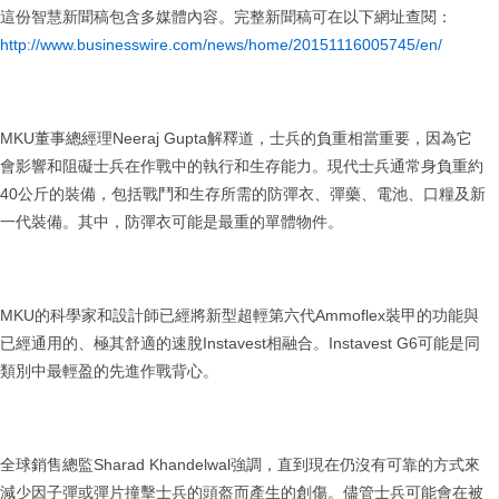
這份智慧新聞稿包含多媒體內容。完整新聞稿可在以下網址查閱：
http://www.businesswire.com/news/home/20151116005745/en/
MKU董事總經理Neeraj Gupta解釋道，士兵的負重相當重要，因為它
會影響和阻礙士兵在作戰中的執行和生存能力。現代士兵通常身負重約
40公斤的裝備，包括戰鬥和生存所需的防彈衣、彈藥、電池、口糧及新
一代裝備。其中，防彈衣可能是最重的單體物件。
MKU的科學家和設計師已經將新型超輕第六代Ammoflex裝甲的功能與
已經通用的、極其舒適的速脫Instavest相融合。Instavest G6可能是同
類別中最輕盈的先進作戰背心。
全球銷售總監Sharad Khandelwal強調，直到現在仍沒有可靠的方式來
減少因子彈或彈片撞擊士兵的頭盔而產生的創傷。儘管士兵可能會在被