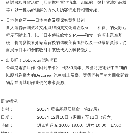
研討會和展覽活動（展示燃料電池汽車、加氫站、燃料電池堆高機
等）以一種易於理解的方式向訪客們進行相關介紹。
日本美食區——日本美食及環保智慧和技術
自入選聯合國教科文組織非物質文化遺產以來，「和食」的受歡迎
程度不斷上升。以「日本傳統飲食文化——和食」這項主題為基
礎，將向參觀者介紹這背後的傳統美食風格以及一些最新資訊，從
而展示日本和食將吸引未來幾代人的獨特魅力。
出發吧！DeLorean駕駛項目
今年是電影巨作《回到未來》上映30周年。展會將把電影中看到的
以廢料為動力的DeLorean汽車搬上展臺。讓我們共同努力回收閒置
物品並將其用作我們的未來資源。
展會概況
名稱：
2015年環保產品展覽會（第17屆）
日期：
2015年12月10日（週四）至12日（週六）
時間：
週四和週五 10:00-18:00。週六 10:00—17:00