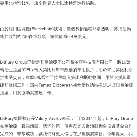
專用比特幣錢包，讓全世界人士以比特幣進行捐助。
由於採用區塊鏈(Blockchain)技術，整個募捐過程非常透明。募捐活動
總共收到約230多筆款項，總價值逾6.4萬美元。
BitFury Group已指定其喬治亞子公司喬治亞科技園有限公司，將10萬
喬治亞拉里(GEL) 轉入第比利斯市政廳的專用帳戶，用於幫助第比利斯
洪水受災者；並將3萬喬治亞拉里轉入第比利斯動物園，用於支援其重
建和修繕工作；還向Tamaz Elizbarashvil犬隻救助站捐助14,370喬治亞
拉里，用於協助其重建工作。
BitFury集團執行長Valery Vavilov表示：「自2014年起，BitFury Group
在喬治亞一直很活躍。我們的第一個專案是與喬治亞聯合投資基金合作
完成的，非常成功，讓我們有更大信心在那裡擴展業務。今年夏天，我