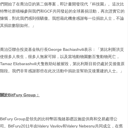
們開始了在喬治亞的第二個專案，即計畫開發現代『科技園』。這次比
特幣社群積極參與我們和GCF共同發起的全球募捐活動，再次證實它的
慷慨，對此我們感到很驕傲。我想藉此機會感謝每一位捐款人士，不論
其捐款數額如何。」
喬治亞聯合投資基金執行長George Bachiashvili表示：「第比利斯洪災
使很多人喪生，很多人無家可歸，以及當地動物園數百隻動物死亡，
Tamaz Elizbarashvili犬隻救助站被摧毀，第比利斯目前仍處於災後復原
階段。我們非常感謝那些在此次活動中捐款並幫助災後重建的人士。」
關於
BitFury Group
：
BitFury Group是領先的比特幣區塊鏈基礎設施提供商和交易處理公
司。BitFury2011年由Valery Vavilov和Valery Nebesny共同成立，在舊