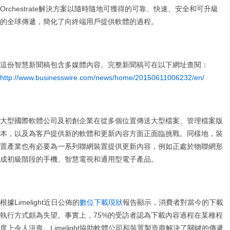
Orchestrate解決方案以隨時隨地可獲得的可靠、快速、安全和可升級
的全球傳遞，簡化了向終端用戶提供軟體的過程。
這份智慧新聞稿包含多媒體內容。完整新聞稿可在以下網址查閱：
http://www.businesswire.com/news/home/20150611006232/en/
大型國際軟體公司及初創企業在從多個位置傳送大型檔案、管理檔案版
本，以及為客戶提供新的軟體和更新內容方面正面臨挑戰。同樣地，裝
置產業也有必要為一系列聯網裝置提供更新內容，例如正處於物聯網形
成初級階段的手機、智慧電視和通用型電子產品。
根據Limelight近日公佈的
數位下載現狀
報告顯示，消費者對當今的下載
執行方式頗為失望。事實上，75%的受訪者認為下載內容過程在某種程
度上令人沮喪。Limelight協助軟體公司和裝置製造商解決了關鍵的傳遞