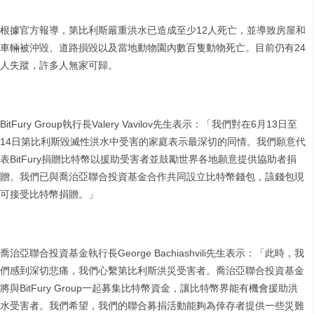
根據官方報導，第比利斯嚴重洪水已造成至少12人死亡，並導致房屋和
車輛被沖毀、道路損毀以及當地動物園內數百隻動物死亡。目前仍有24
人失蹤，許多人無家可歸。
BitFury Group執行長Valery Vavilov先生表示：「我們對在6月13日至
14日第比利斯毀滅性洪水中受害的家庭表示最深切的同情。我們願意代
表BitFury捐贈比特幣以援助受害者並鼓勵世界各地願意提供協助者捐
贈。我們已與喬治亞聯合投資基金合作共同設立比特幣錢包，該錢包現
可接受比特幣捐贈。」
喬治亞聯合投資基金執行長George Bachiashvili先生表示：「此時，我
們感到深切悲痛，我們心繫第比利斯洪災受害者。喬治亞聯合投資基金
將與BitFury Group一起募集比特幣資金，讓比特幣界能有機會援助洪
水受害者。我們希望，我們的聯合募捐活動能夠為倖存者提供一些災難