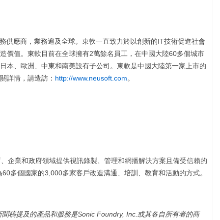
服務供應商，業務遍及全球。東軟一直致力於以創新的IT技術促進社會
造價值。東軟目前在全球擁有2萬餘名員工，在中國大陸60多個城市
日本、歐洲、中東和南美設有子公司。東軟是中國大陸第一家上市的
關詳情，請造訪：
http://www.neusoft.com
。
SOFO)是為教育、企業和政府領域提供視訊錄製、管理和網播解決方案且備受信賴的
為60多個國家的3,000多家客戶改造溝通、培訓、教育和活動的方式。
新聞稿提及的產品和服務是
Sonic Foundry, Inc.
或其各自所有者的商