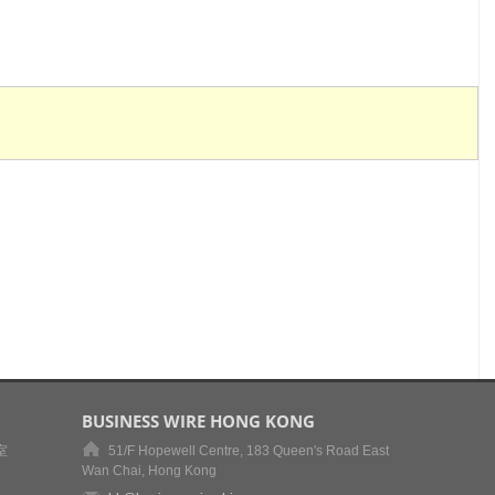
BUSINESS WIRE HONG KONG
室
51/F Hopewell Centre, 183 Queen's Road East
Wan Chai, Hong Kong