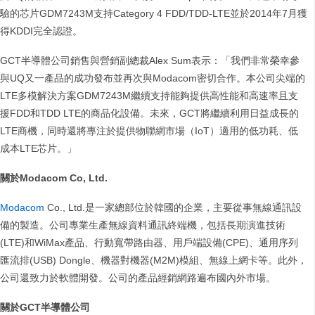
驗的芯片GDM7243M支持Category 4 FDD/TDD-LTE並於2014年7月獲
得KDDI完全認證。
GCT半導體公司銷售與營銷副總裁Alex Sum表示：「我們非常榮幸參
與UQ又一產品的成功發布並再次與Modacom密切合作。本公司尖端的
LTE多模解決方案GDM7243M繼續支持能夠提供高性能和高速率且支
援FDD和TDD LTE的商品化設備。未來，GCT將繼續利用日益成長的
LTE商機，同時還將專注於提供物聯網市場（IoT）適用的低功耗、低
成本LTE芯片。」
關於
Modacom Co, Ltd.
Modacom
Co., Ltd.是一家總部位於韓國的企業，主要從事無線通訊設
備的製造。公司專業生產無線資料通訊終端機，包括長期演進技術
(LTE)和WiMax產品、行動寬帶路由器、用戶端設備(CPE)、通用序列
匯流排(USB) Dongle、機器對機器(M2M)模組、無線上網卡等。此外，
公司還致力於軟體開發。公司的產品經銷網路遍布國內外市場。
關於
GCT
半導體公司