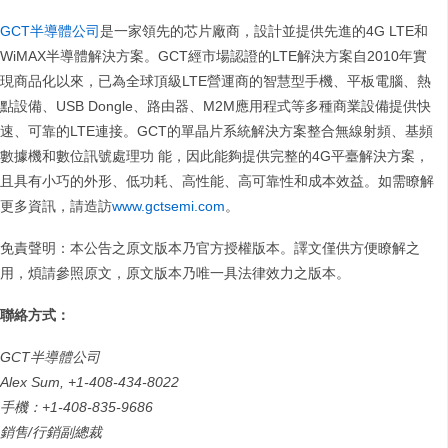
GCT半導體公司
是一家領先的芯片廠商，設計並提供先進的4G LTE和
WiMAX半導體解決方案。GCT經市場認證的LTE解決方案自2010年實
現商品化以來，已為全球頂級LTE營運商的智慧型手機、平板電腦、熱
點設備、USB Dongle、路由器、M2M應用程式等多種商業設備提供快
速、可靠的LTE連接。GCT的單晶片系統解決方案整合無線射頻、基頻
數據機和數位訊號處理功 能，因此能夠提供完整的4G平臺解決方案，
且具有小巧的外形、低功耗、高性能、高可靠性和成本效益。如需瞭解
更多資訊，請造訪
www.gctsemi.com
。
免責聲明：本公告之原文版本乃官方授權版本。譯文僅供方便瞭解之
用，煩請參照原文，原文版本乃唯一具法律效力之版本。
聯絡方式：
GCT
半導體公司
Alex Sum, +1-408-434-8022
手機：
+1-408-835-9686
銷售
/
行銷副總裁