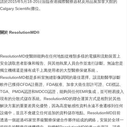
請於2015年5月18-20日蒞臨香港國際醫療器材及用品展加拿大館的
Calgary Scientific攤位。
關於
ResolutionMD®
ResolutionMD使醫師能夠在任何地點從種類多樣的電腦和流動裝置上
安全讀取患者影像和報告、與其他執業人員合作並進行診斷。無論您是
獨立機構還是擁有成千上萬使用者的大型醫療保健系統，
ResolutionMD都是多科室無縫影像調閱的最佳選擇。該流動醫學診斷
軟件已獲得CFDA註冊證、FDA核准、加拿大衛生部許可證、CE標誌、
TGA、PMDA認證和MDCO認證，能夠與任何EMR集成，並可輕易接入
現有的分散式儲存系統。ResolutionMD的聯合運算方式是相對於其他
解決方案的重要差異化優勢，因為高度敏感性資料永遠不會遷移到任何
設備中，並且不會建立任何追加的資料儲存地點。ResolutionMD目前
透過一個超過45家世界級醫療保健合作夥伴組成的網絡，安裝於全球一