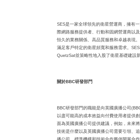
SES是一家全球領先的衛星營運商，擁有
際網路服務提供者、行動和固網營運商以及
恒久的業務關係、高品質服務和卓越表現。
滿足客戶特定的衛星頻寬和服務需求。SES (NYSE
QuetzSat並策略性地入股了衛星基礎建設新
關於
BBC
研發部門
BBC研發部門的職能是向英國廣播公司(B
以盡可能高的成本效益向付費使用者提供創
面為英國廣播公司提供建議，例如，未來將
技術是什麼以及英國廣播公司需要引領、追
播公司、標準機構和技術合作夥伴開展合作