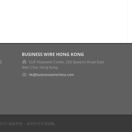
BUSINESS WIRE HONG KONG
室
51/F Hopewell Centre, 183 Queen's Road East
Wan Chai, Hong Kong
hk@businesswirechina.com
RE SERVICES 版权所有，未经许可不得转载。