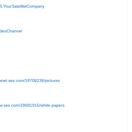
S.YourSatelliteCompany
ideoChannel
tranet.ses.com/18706236/pictures
ww.ses.com/18681915/white-papers