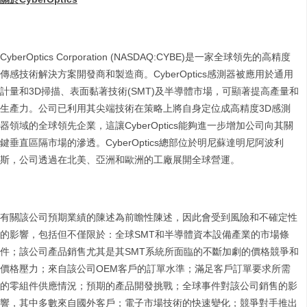
CyberOptics Corporation (NASDAQ:CYBE)是一家全球領先的高精度
傳感技術解決方案開發商和製造商。CyberOptics感測器被應用於通用
計量和3D掃描、表面黏著技術(SMT)及半導體市場，可顯著提高產量和
生產力。公司已利用其尖端技術在策略上將自身定位成高精度3D感測
器領域的全球領先企業，這讓CyberOptics能夠進一步增加公司向其關
鍵垂直區隔市場的滲透。CyberOptics總部位於明尼蘇達明尼阿波利
斯，公司透過在北美、亞洲和歐洲的工廠展開全球營運。
有關該公司預期業績的陳述為前瞻性陳述，因此會受到風險和不確定性
的影響，包括但不僅限於：全球SMT和半導體資本設備產業的市場條
件；該公司產品銷售尤其是其SMT系統所面臨的不斷加劇的價格競爭和
價格壓力；來自該公司OEM客戶的訂單水準；滿足客戶訂單要求所需
的零組件供應情況；預期的產品開發挑戰；全球事件對該公司銷售的影
響，其中多數來自國外客戶；電子市場技術的快速變化；競爭對手推出