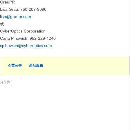
GrauPR
Lisa Grau, 760-207-9090
lisa@graupr.com
或
CyberOptics Corporation
Carla Pihowich, 952-229-4240
cpihowich@cyberoptics.com
企業公告
產品服務
分享到：