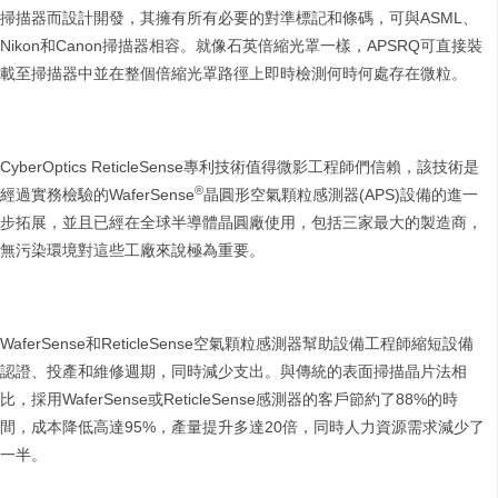
掃描器而設計開發，其擁有所有必要的對準標記和條碼，可與ASML、
Nikon和Canon掃描器相容。就像石英倍縮光罩一樣，APSRQ可直接裝
載至掃描器中並在整個倍縮光罩路徑上即時檢測何時何處存在微粒。
CyberOptics ReticleSense專利技術值得微影工程師們信賴，該技術是
®
經過實務檢驗的WaferSense
晶圓形空氣顆粒感測器(APS)設備的進一
步拓展，並且已經在全球半導體晶圓廠使用，包括三家最大的製造商，
無污染環境對這些工廠來說極為重要。
WaferSense和ReticleSense空氣顆粒感測器幫助設備工程師縮短設備
認證、投產和維修週期，同時減少支出。與傳統的表面掃描晶片法相
比，採用WaferSense或ReticleSense感測器的客戶節約了88%的時
間，成本降低高達95%，產量提升多達20倍，同時人力資源需求減少了
一半。