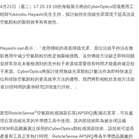
4月21日（週二）17:25-19:10的海報展示將由CyberOptics現場應用工
程師Yukinobu Hayashi先生主持，探討如何在倍縮光罩環境下提高涉及
空氣顆粒的製程效率和有效性。
Hayashi-san表示：「使用傳統的表面掃描光罩、原位法或手持法在微
影應用中減少空氣顆粒仍然是個嚴峻挑戰。這些傳統方法缺乏即時回饋
並經常存在未被檢測到的意外粒子來源或需要很長時間才能最終確定粒
子來源。CyberOptics將探討使用無線光罩顆粒計數法作為即時快速定
位和排除空氣顆粒的更高效率方法的優勢。我們將對相較於其他方法節
省10倍時間的案例研究詳情進行評析。」
®
新型ReticleSense
空氣顆粒感測器石英(APSRQ)配備石英罩，可在處
理石英倍縮光罩的半導體工具中使用。其內部技術即為被全球設備
OEM和晶圓廠廣泛採用的CyberOptics顆粒感測器技術，該技術可提高
產量和工具正常執行時間。ReticleSense APSRQ專為半導體晶圓廠的