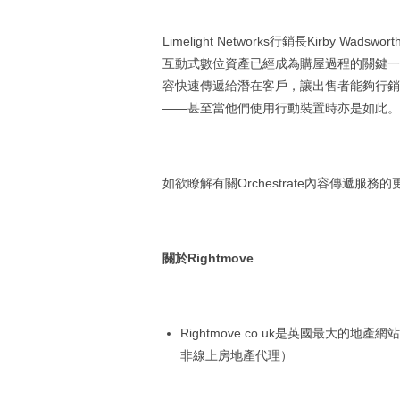
Limelight Networks行銷長Kirb
互動式數位資產已經成為購屋過程的關鍵一部分。
容快速傳遞給潛在客戶，讓出售者能夠行銷
——甚至當他們使用行動裝置時亦是如此。
如欲瞭解有關Orchestrate內容傳遞服務
關於
Rightmove
Rightmove.co.uk是英國最大的地
非線上房地產代理）