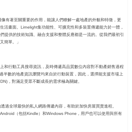
ng表示：「圖像有著至關重要的作用，能讓人們瞭解一處地產的外貌和特徵，更
活畫面。Limelight集功能性、可擴充性和多裝置傳遞能力於一體，
ht為我們提供的技術知識、融合支援和整體反應都是一流的。從我們最初引
又簡單。」
上和行動工具搜尋資訊，及時傳遞高品質數位內容對不動產銷售過程
e上超過半數的地產資訊瀏覽均來自於行動裝置，因此，選擇能支援市場上
DN)，對滿足受眾不斷成長的需求極為關鍵。
tmove能夠透過全球最快的私人網路傳遞內容，有助於加快房屋買賣進程。
、Android（包括Kindle）和Windows Phone，用戶也可以使用與所有