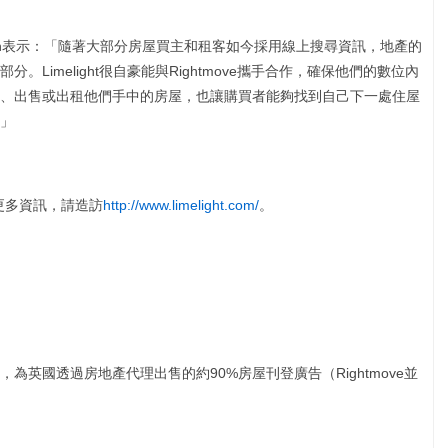
y Wadsworth表示：「隨著大部分房屋買主和租客如今採用線上搜尋資訊，地產的
Limelight很自豪能與Rightmove攜手合作，確保他們的數位內
、出售或出租他們手中的房屋，也讓購買者能夠找到自己下一處住屋
」
的更多資訊，請造訪
http://www.limelight.com/
。
產網站，為英國透過房地產代理出售的約90%房屋刊登廣告（Rightmove並