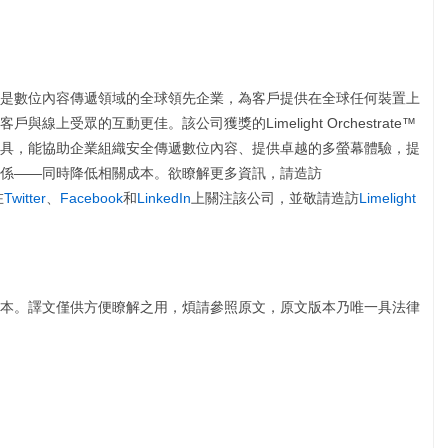
NASDAQ:LLNW)是數位內容傳遞領域的全球領先企業，為客戶提供在全球任何裝置上
上受眾的互動更佳。該公司獲獎的Limelight Orchestrate™
具，能協助企業組織安全傳遞數位內容、提供卓越的多螢幕體驗，提
係——同時降低相關成本。欲瞭解更多資訊，請造訪
在
Twitter
、
Facebook
和
LinkedIn
上關注該公司，並敬請造訪
Limelight
本。譯文僅供方便瞭解之用，煩請參照原文，原文版本乃唯一具法律