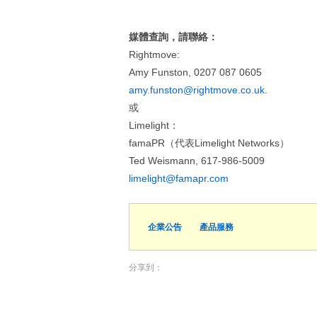
媒體查詢，請聯絡：
Rightmove:
Amy Funston, 0207 087 0605
amy.funston@rightmove.co.uk
.
或
Limelight：
famaPR（代表Limelight Networks）
Ted Weismann, 617-986-5009
limelight@famapr.com
企業公告
產品服務
分享到：