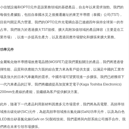
小信號設備和OPTO元件是該業務領域的基礎產品，自去年以來需求強勁。我們的
每個生產據點，包括自泰國水災之後搬遷廠址的東芝半導體（泰國）公司(TST)，
目前均開足馬力營運。我們的OPTO元件光電耦合器已連續四年保持全球第一的市
占率。我們致力於透過擴大TST規模、擴大高附加值領域的產品陣容（主要是在工
業市場），以進一步提高生產力，以及透過回應市場變化和擴張來擴大業務。
功率元件
金屬氧化物半導體場效應電晶體(MOSFET)是我們重點關注的產品，我們將透過發
揮性能、品質和供應能力方面的綜合實力來為客戶提供支援，以滿足中國的工業市
場及強大的日本汽車廠商的需求。中國市場可望實現進一步擴張。我們已經獲得下
一代汽車產品的訂單。我們將繼續提高加賀東芝電子(Kaga Toshiba Electronics)
200mm生產線的產能，並繼續為客戶提供解決方案。
此外，隨著下一代產品利用新材料因應多元市場需求，我們將為高電壓、高頻率領
域推出碳化矽(SiC)元件，為超高頻率領域推出氮化鎵(GaN)功率元件，以及為白色
LED推出矽基氮化鎵(GaN on Si)製程技術。我們還將與內部系統公司攜手合作。我
們將在未來引領市場擴張。