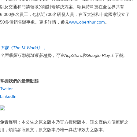
以及交通和門禁領域的端對端解決方案。歐貝特科技在全世界共有
6,000多名員工，包括近700名研發人員，在五大洲和十處國家設立了
50多個銷售辦事處。更多詳情，參見
www.oberthur.com
。
下載《The M World》，
全面掌握行動領域最新趨勢，可在
AppStore
和
Google Play
上下載。
掌握我們的最新動態
Twitter
LinkedIn
免責聲明：本公告之原文版本乃官方授權版本。譯文僅供方便瞭解之
用，煩請參照原文，原文版本乃唯一具法律效力之版本。