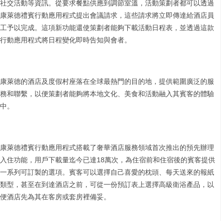
社交活動等資訊。從要求餐點供應到調節室溫，活動策劃者都可以透過
康萊德禮賓行動應用程式提出會議請求，這些請求將立即傳達給酒店員
工予以完成。這項新功能還使策劃者能夠下載活動日程表，並透過這款
行動應用程式將日程變化即時告知與會者。
康萊德的酒店及度假村座落在全球最熱門的目的地，提供範圍廣泛的服
務和聯繫，以便策劃者能夠將本地文化、美食和活動融入其賓客的體驗
中。
康萊德禮賓行動應用程式搭載了奢華酒店服務領域首次推出的預先辦理
入住功能，用戶下載量迄今已達18萬次，為住宿前和住宿後的賓客提供
一系列可訂製的選項。賓客可以選擇自己喜愛的枕頭、每天送來的報紙
類型，甚至在到達酒店之前，可從一份預訂表上選擇高級衛浴產品，以
便酒店先為其在客房或套房裡備妥。