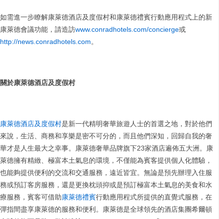
如需進一步瞭解康萊德酒店及度假村和康萊德禮賓行動應用程式上的新
康萊德會議功能，請造訪
www.conradhotels.com/concierge
或
http://news.conradhotels.com
。
關於康萊德酒店及度假村
康萊德酒店及度假村
是新一代精明奢華旅遊人士的首選之地，對於他們
來說，生活、商務和享樂是密不可分的，而且他們深知，回歸自我的奢
華才是人生最大之幸事。康萊德奢華品牌旗下23家酒店遍佈五大洲。康
萊德擁有精緻、極富本土氣息的環境，不僅能為賓客提供個人化體驗，
也能夠提供便利的交流和交通服務，遠近皆宜。無論是預先辦理入住服
務或預訂客房服務，還是更換枕頭抑或是預訂極富本土氣息的美食和水
療服務，賓客可借助
康萊德禮賓
行動應用程式所提供的直覺式服務，在
彈指間盡享康萊德的服務和便利。康萊德是全球領先的酒店集團希爾頓