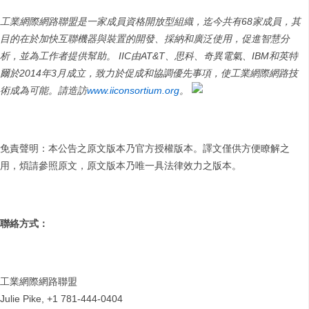
工業網際網路聯盟是一家成員資格開放型組織，迄今共有
68
家成員，其
目的在於加快互聯機器與裝置的開發、採納和廣泛使用，促進智慧分
析，並為工作者提供幫助。
IIC
由
AT&T
、思科、奇異電氣、
IBM
和英特
爾於
2014
年
3
月成立，致力於促成和協調優先事項，使工業網際網路技
術成為可能。請造訪
www.iiconsortium.org
。
免責聲明：本公告之原文版本乃官方授權版本。譯文僅供方便瞭解之
用，煩請參照原文，原文版本乃唯一具法律效力之版本。
聯絡方式：
工業網際網路聯盟
Julie Pike, +1 781-444-0404