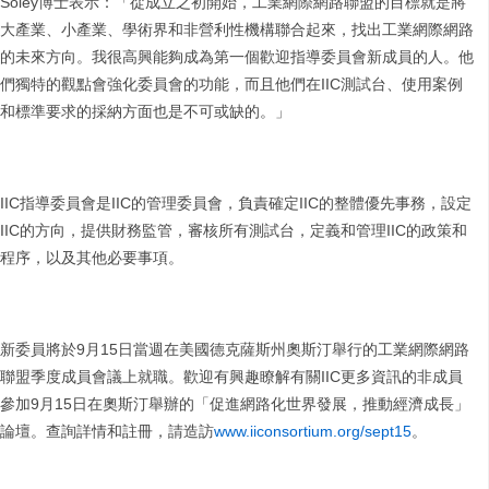
Soley博士表示：「從成立之初開始，工業網際網路聯盟的目標就是將
大產業、小產業、學術界和非營利性機構聯合起來，找出工業網際網路
的未來方向。我很高興能夠成為第一個歡迎指導委員會新成員的人。他
們獨特的觀點會強化委員會的功能，而且他們在IIC測試台、使用案例
和標準要求的採納方面也是不可或缺的。」
IIC指導委員會是IIC的管理委員會，負責確定IIC的整體優先事務，設定
IIC的方向，提供財務監管，審核所有測試台，定義和管理IIC的政策和
程序，以及其他必要事項。
新委員將於9月15日當週在美國德克薩斯州奧斯汀舉行的工業網際網路
聯盟季度成員會議上就職。歡迎有興趣瞭解有關IIC更多資訊的非成員
參加9月15日在奧斯汀舉辦的「促進網路化世界發展，推動經濟成長」
論壇。查詢詳情和註冊，請造訪
www.iiconsortium.org/sept15
。