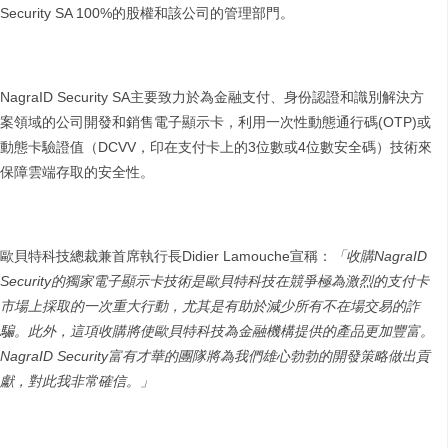
Security SA 100%的股權和該公司的管理部門。
NagraID Security SA主要致力於為金融支付、身份認證和識別解決方
案領域的公司開發和銷售電子顯示卡，利用一次性動態通行碼(OTP)或
動態卡驗證值（DCVV，印在支付卡上的3位數或4位數安全碼）技術來
保障雲端存取的安全性。
歐貝特科技總裁兼首席執行長Didier Lamouche宣稱：
「收購
NagraID
Security
的獨家電子顯示卡技術是歐貝特科技在競爭極為激烈的支付卡
市場上採取的一次重大行動，尤其是有助於減少所有不在場交易的詐
騙。此外，這項收購將使歐貝特科技為金融機構提供的產品更加豐富。
NagraID Security
富有才華的團隊將為我們雄心勃勃的開發策略做出貢
獻，對此我非常確信。」