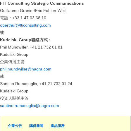
FTI Consulting Strategic Communications
Guillaume Granier/Eric Fohlen-Weill
電話：+33 1 47 03 68 10
oberthur@fticonsulting.com
或
Kudelski Group
聯絡方式：
Phil Mundwiller, +41 21 732 01 81
Kudelski Group
企業傳播主管
phil.mundwiller@nagra.com
或
Santino Rumasuglia, +41 21 732 01 24
Kudelski Group
投資人關係主管
santino.rumasuglia@nagra.com
企業公告
購併新聞
產品服務