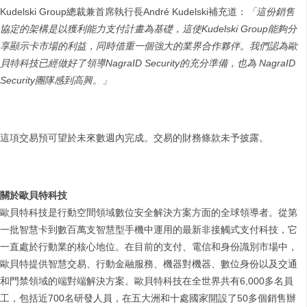
Kudelski Group總裁兼首席執行長André Kudelski補充道：
「這份銷售
協定的架構是以獲利能力支付計畫為基礎，這使
Kudelski Group
能夠分
享顯示卡市場的利益，同時借重一個強大的業界合作夥伴。我們認為歐
貝特科技已經做好了領導
NagraID Security
的充分準備，也為
NagraID
Security
團隊感到高興。」
這項交易預可望於未來數週內完成。交易的財務條款未予披露。
關於歐貝特科技
歐貝特科技是行動空間領域數位安全解決方案方面的全球領導者。從第
一批智慧卡到數百萬支智慧型手機中運用的最新非接觸式支付科技，它
一直處於行動業的核心地位。在目前的支付、電信和身份識別市場中，
歐貝特提供智慧交易、行動金融服務、機器對機器、數位身份以及交通
和門禁領域的端對端解決方案。歐貝特科技在全世界共有6,000多名員
工，包括近700名研發人員，在五大洲和十處國家開設了50多個銷售辦