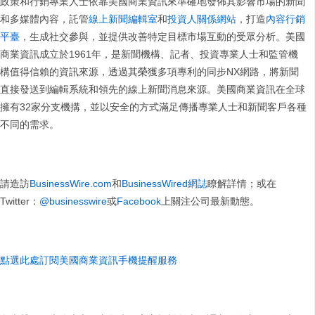
政策和行銷專業人士依靠美國商業資訊來準確地發佈其影響市場的新聞
和多媒體內容，託管
線上新聞編輯室
和
投資人關係網站
，打造
內容行銷
平臺
，生成社交參與，並提供改善特定目標市場互動的受眾分析。美國
商業資訊成立於1961年，是新聞機構、記者、投資專業人士和監管機
構值得信賴的資訊來源，透過其榮獲多項專利的同步NX網路，將新聞
直接發送到編輯系統和領先的線上新聞消息來源。美國商業資訊在全球
擁有32家分支機搆，並以安全的方式滿足傳播專業人士和新聞客戶各種
不同的需求。
請造訪
BusinessWire.com
和
BusinessWired網誌
瞭解詳情；或在
Twitter：
@businesswire
或
Facebook
上關注公司最新動態。
點選此處訂閱美國商業資訊手機提醒服務