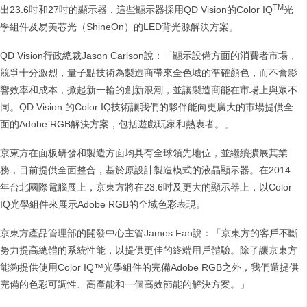
TM
出23.6吋和27吋的顯示器，這些顯示器採用QD Vision的Color IQ
光
學組件及易美芯光（ShineOn）的LED背光源解決方案。
QD Vision行政總裁Jason Carlson說：「顯示設備方面的消費者市場，
競爭十分激烈，量子點技術為製造商帶來全色域的準確顏色，而不會影
響效率和成本，掀起新一輪的創新浪潮，並讓製造商能在市場上與眾不
同。QD Vision 的Color IQ技術讓我們的夥伴能向更廣大的市場提供全
面的Adobe RGB解決方案，包括遊戲玩家和熱衷者。」
京東方在面板研發和製造方面均具有全球領先地位，並繼續擴展其業
務，目前提供全面整合，基於原設計製造模式的液晶顯示器。在2014
年台北國際電腦展上，京東方將在23.6吋及更大的顯示器上，以Color
IQ光學組件來展示Adobe RGB的全域色彩表現。
京東方產品管理部的開發中心主管James Fan說：「京東方的客戶不斷
努力提高總體的系統性能，以提供更佳的終端用戶體驗。除了讓京東方
能夠提供使用Color IQ™光學組件的完備Adobe RGB之外，我們還提供
完備的色彩可調性、高產能和一個高效節能的解決方案。」