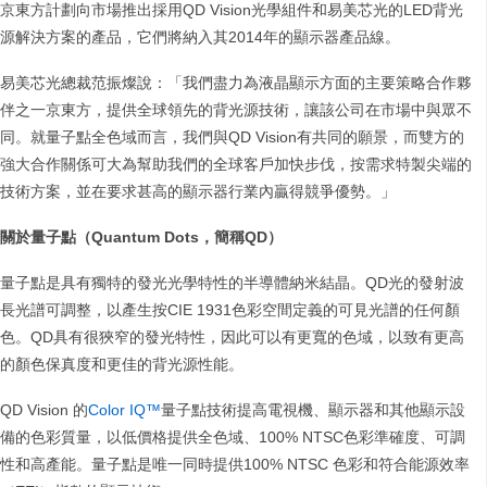
京東方計劃向市場推出採用QD Vision光學組件和易美芯光的LED背光
源解決方案的產品，它們將納入其2014年的顯示器產品線。
易美芯光總裁范振燦說：「我們盡力為液晶顯示方面的主要策略合作夥
伴之一京東方，提供全球領先的背光源技術，讓該公司在市場中與眾不
同。就量子點全色域而言，我們與QD Vision有共同的願景，而雙方的
強大合作關係可大為幫助我們的全球客戶加快步伐，按需求特製尖端的
技術方案，並在要求甚高的顯示器行業內贏得競爭優勢。」
關於量子點（
Quantum Dots
，簡稱
QD
）
量子點是具有獨特的發光光學特性的半導體納米結晶。QD光的發射波
長光譜可調整，以產生按CIE 1931色彩空間定義的可見光譜的任何顏
色。QD具有很狹窄的發光特性，因此可以有更寬的色域，以致有更高
的顏色保真度和更佳的背光源性能。
QD Vision 的
Color IQ™
量子點技術提高電視機、顯示器和其他顯示設
備的色彩質量，以低價格提供全色域、100% NTSC色彩準確度、可調
性和高產能。量子點是唯一同時提供100% NTSC 色彩和符合能源效率