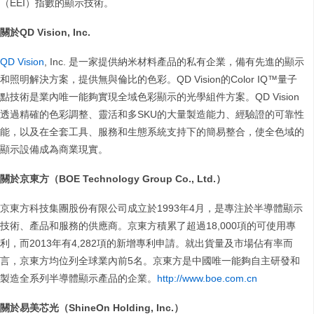
（EEI）指數的顯示技術。
關於
QD Vision, Inc.
QD Vision
, Inc. 是一家提供納米材料產品的私有企業，備有先進的顯示
和照明解決方案，提供無與倫比的色彩。QD Vision的Color IQ™量子
點技術是業內唯一能夠實現全域色彩顯示的光學組件方案。QD Vision
透過精確的色彩調整、靈活和多SKU的大量製造能力、經驗證的可靠性
能，以及在全套工具、服務和生態系統支持下的簡易整合，使全色域的
顯示設備成為商業現實。
關於京東方（
BOE Technology Group Co., Ltd.
）
京東方科技集團股份有限公司成立於1993年4月，是專注於半導體顯示
技術、產品和服務的供應商。京東方積累了超過18,000項的可使用專
利，而2013年有4,282項的新增專利申請。就出貨量及市場佔有率而
言，京東方均位列全球業內前5名。京東方是中國唯一能夠自主研發和
製造全系列半導體顯示產品的企業。
http://www.boe.com.cn
關於易美芯光（
ShineOn Holding, Inc.
）