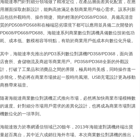
海能達專門針對細分領域做了精准定位，在產品層面差異化配置，在應
用層面採取創新設計，能夠高效滿足各類商業用戶核心需求。該系列新
品包括外觀時尚、操作簡捷、簡約輕薄的PD358/PD368、具備高清音
質的PD508/PD568和在極端惡劣環境下都可以應用並具備二次開發的
PD608/PD668/PD688。海能達系列商業數位對講機具備數位技術低功
耗、成本低、數模相容等特點，有助於商業用戶低成本向數位化升級。
其中，海能達率先推出的PD3系列數位對講機PD358/PD368，面向酒
店會所、倉儲物流及商超等商業用戶。PD358/PD368全新的外觀設
計，打破了工業品和消費品之間的界限，極具時尚美感，同時操作進一
步簡化，勢必將在商業市場掀起一股時尚風潮。USB充電設計更為移動
商務帶來福音。
隨著海能達商業數位對講機正式推向市場，必然將加快商業市場模轉數
的速度。針對細分市場用戶需求的差異化設計，也將成為商業市場對講
機數位化的一項準則。
海能達致力於專網通信領域已20餘年，2013年海能達對講機終端出貨
量超百萬台，其中近六成銷往海外市場。本次商業數位對講機的推出，