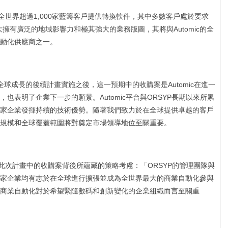
為全世界超過1,000家藍籌客戶提供轉換軟件，其中多數客戶處於要求
大擁有廣泛的地域影響力和極其強大的業務版圖，其將與Automic的全
動化供應商之一。
為帶動全球成長的後續計畫實施之後，這一預期中的收購案是Automic在進一
也表明了企業下一步的願景。Automic平台與ORSYP長期以來所累
家企業發揮持續的技術優勢。隨著我們致力於在全球提供卓越的客戶
規模和全球覆蓋範圍將對奠定市場領導地位至關重要。
head解釋了此次計畫中的收購案背後所蘊藏的策略考慮：「ORSYP的管理團隊與
家企業均有志於在全球進行擴張並成為全世界最大的商業自動化參與
商業自動化對於希望緊隨數碼和創新變化的企業組織而言至關重