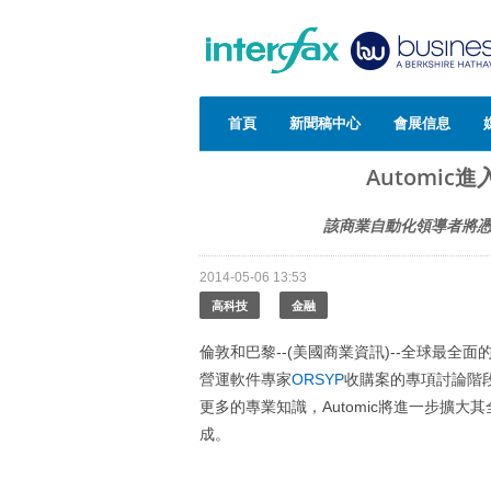
首頁
新聞稿中心
會展信息
Automic
該商業自動化領導者將憑
2014-05-06 13:53
高科技
金融
倫敦和巴黎--(美國商業資訊)--全球最全
營運軟件專家
ORSYP
收購案的專項討論階
更多的專業知識，Automic將進一步擴
成。