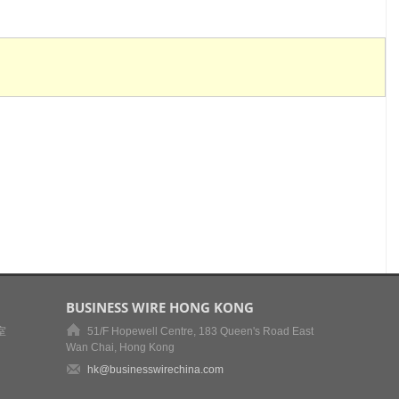
BUSINESS WIRE HONG KONG
室
51/F Hopewell Centre, 183 Queen's Road East
Wan Chai, Hong Kong
hk@businesswirechina.com